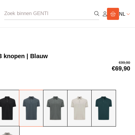
NL
3 knopen | Blauw
€99,90
€69,90