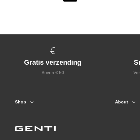
Gratis verzending
S
Boven € 50
Ver
Shop
About
Zomerjassen
Who we are
Jassen / Coats
Collab
Colberts
Genti X PSV
Truien
Genti squad