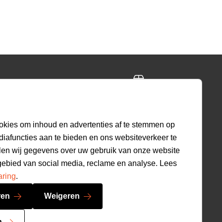
ing
Gratis retourneren
ig
30 dagen beleid
okies om inhoud en advertenties af te stemmen op
diafuncties aan te bieden en ons websiteverkeer te
len wij gegevens over uw gebruik van onze website
9.1
gebied van social media, reclame en analyse. Lees
520
beoordelingen
aring
.
ren
Weigeren
n