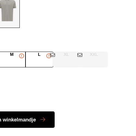
M
L
XL
XXL
n winkelmandje