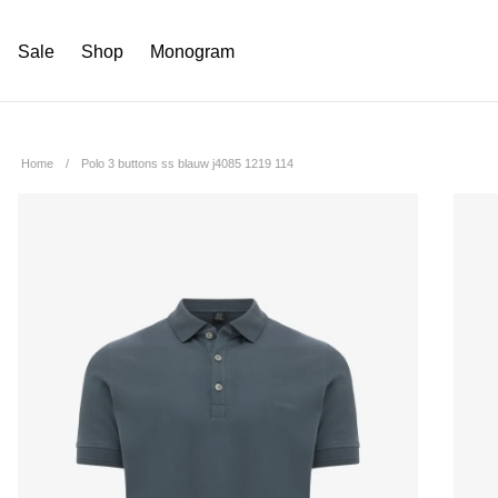
Sale
Shop
Monogram
Home
Polo 3 buttons ss blauw j4085 1219 114