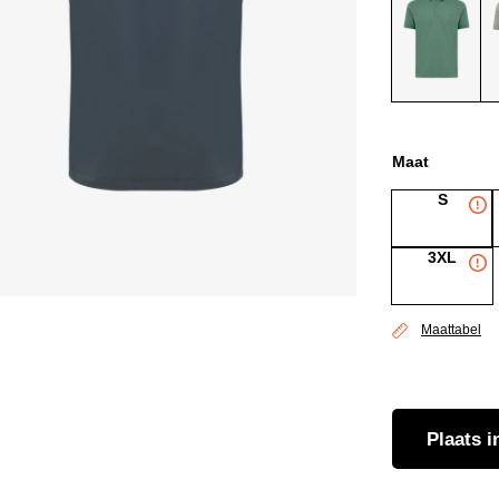
Maat
S
3XL
Maattabel
Plaats
i