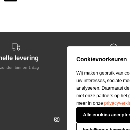
nelle levering
Veilige betal
Cookievoorkeuren
zonden binnen 1 dag
Gegarandeerd veil
select language
Wij maken gebruik van co
uw interesses, sociale me
analyseren. Daarnaast de
Customer care
met onze partners op het 
Bestellen & Betalen
meer in onze
privacyverkl
Verzending & Bezorging
Alle cookies accepte
Retourneren
Veelgestelde vragen
Instellingen bewerke