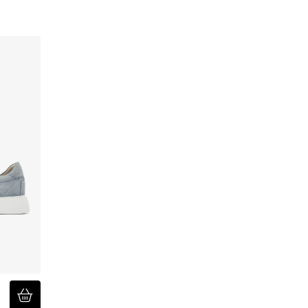
Type sluiting
Model draagt
Een tijdloze polo 
gebruik, zowel ca
De ademende kato
terwijl de stretc
De nette afwerkin