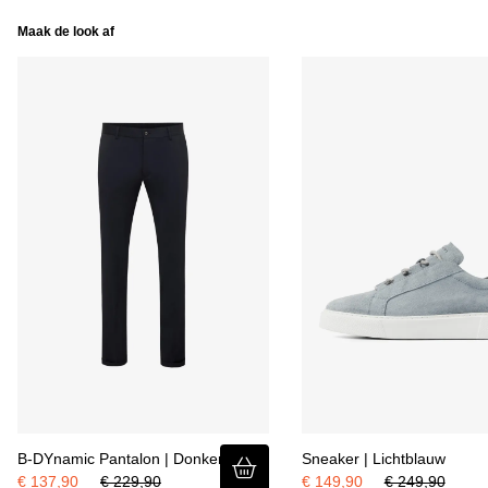
Maak de look af
B-DYnamic Pantalon | Donkerblauw
Sneaker | Lichtblauw
€ 137,90
€ 229,90
€ 149,90
€ 249,90