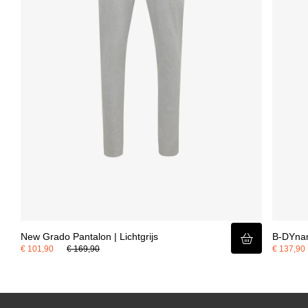
dit item.
New Grado Pantalon | Lichtgrijs
B-DYnam
€ 101,90
€ 169,90
€ 137,90