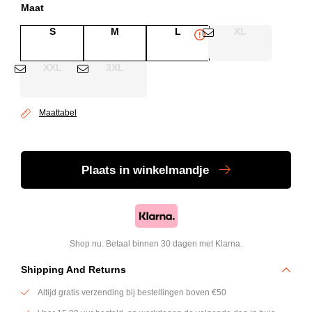
Maat
S
M
L
XL
XXL
3XL
Maattabel
Plaats
in winkelmandje
Shop nu. Betaal binnen 30 dagen met Klarna.
Shipping And Returns
Altijd gratis verzending bij bestellingen boven €50