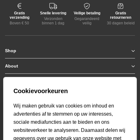
Gratis
Snelle levering
Veilige betaling
Gratis
verzending
retourneren
Verzonden
Gegarandeerd
Boven € 50
binnen 1 dag
veilig
30 dagen beleid
Shop
Zomerjassen
Jassen / Coats
About
Who we are
Truien
Collab
Customer care
Hoodies
Bestellen & Betalen
Genti X PSV
Sweaters
Cookievoorkeuren
Verzending & Bezorging
9.2
Genti squad
Polo's
select language
Retourneren
521
beoordelingen
Wij maken gebruik van cookies om inhoud en
T-shirts
Veelgestelde vragen
advertenties af te stemmen op uw interesses,
Overshirts
Mijn Account
sociale mediafuncties aan te bieden en ons
Overhemden
websiteverkeer te analyseren. Daarnaast delen wij
Sweatpants
gegevens over uw gebruik van onze website met
Broeken