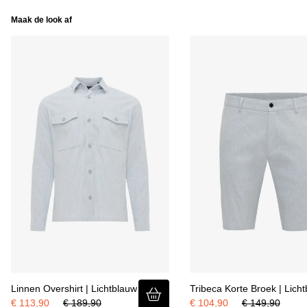
Maak de look af
Linnen Overshirt | Lichtblauw
Tribeca Korte Broek | Lich
€ 113,90
€ 189,90
€ 104,90
€ 149,90