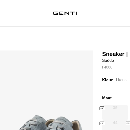
Sneaker |
Suède
F4006
Kleur
Lichtbla
Maat
39
44