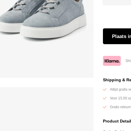
Plaats
i
Sho
Shipping & R
Altijd gratis
Voor 15.00 u
Gratis retou
Product Detai
Deze Genti schoe