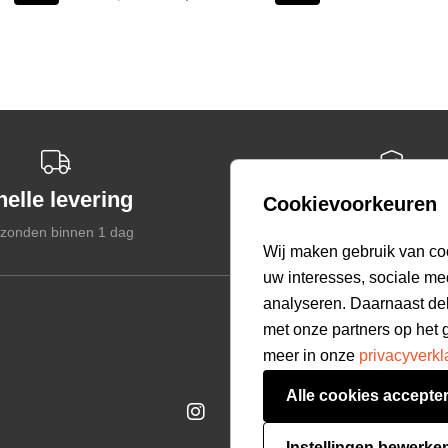
nelle levering
Veilige betal
Cookievoorkeuren
zonden binnen 1 dag
Gegarandeerd veil
select language
Wij maken gebruik van co
uw interesses, sociale me
analyseren. Daarnaast de
Customer care
met onze partners op het 
Bestellen & Betalen
meer in onze
privacyverkl
Verzending & Bezorging
Alle cookies accepte
Retourneren
Veelgestelde vragen
Instellingen bewerke