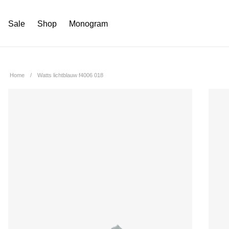
Sale
Shop
Monogram
Home
Watts lichtblauw f4006 018