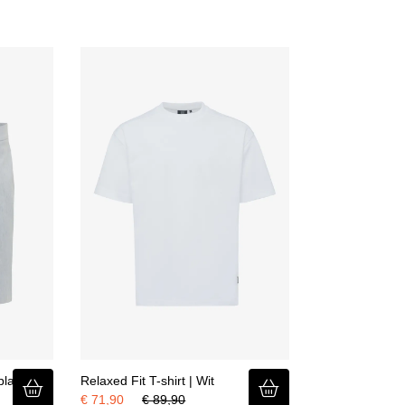
tblauw
Relaxed Fit T-shirt | Wit
€ 71,90
€ 89,90