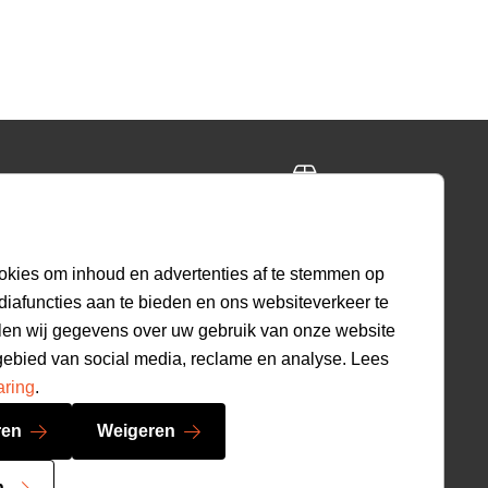
ing
Gratis retourneren
ig
30 dagen beleid
okies om inhoud en advertenties af te stemmen op
diafuncties aan te bieden en ons websiteverkeer te
len wij gegevens over uw gebruik van onze website
9.2
gebied van social media, reclame en analyse. Lees
520
beoordelingen
aring
.
ren
Weigeren
n