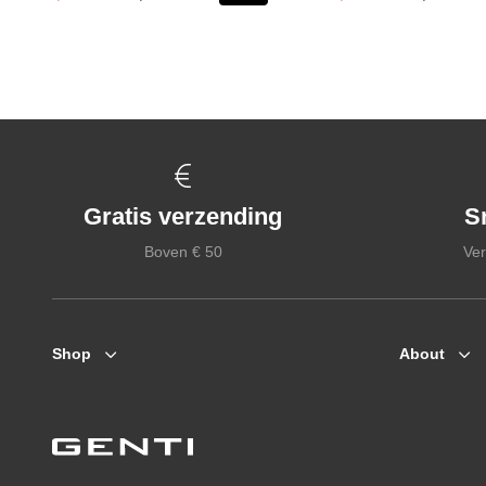
Gratis verzending
S
Boven € 50
Ver
Shop
About
Zomerjassen
Who we are
Jassen / Coats
Collab
Colberts
Genti X PSV
Truien
Genti squad