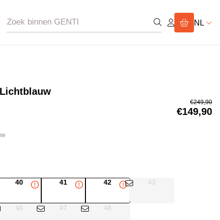
NL
 Lichtblauw
€249,90
€149,90
uw
40
41
42
43
46
47
48