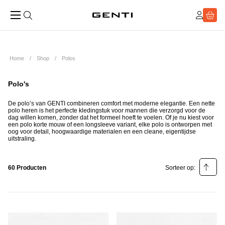
Home
Shop
Polos
Polo's
De polo’s van GENTI combineren comfort met moderne elegantie. Een nette
polo heren is het perfecte kledingstuk voor mannen die verzorgd voor de
dag willen komen, zonder dat het formeel hoeft te voelen. Of je nu kiest voor
een polo korte mouw of een longsleeve variant, elke polo is ontworpen met
oog voor detail, hoogwaardige materialen en een cleane, eigentijdse
uitstraling.
60 Producten
Sorteer op:
Relevantie
Prijs laag - hoog
Prijs hoog - laag