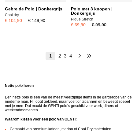
Gebreide Polo | Donkergrijs
Polo met 3 knopen |
Donkergrijs
Cool dry
Pique Stretch
€ 104,90
€ 149,90
€ 69,90
€ 99,90
1
2
3
4
Nette polo heren
Een nette polo is een van de meest veelzijdige items in de garderobe van de
moderne man. Hij oogt gekleed, maar voelt ontspannen en beweegt soepel
met je mee. Dat maakt de GENTI polo’s geschikt voor werk, diners of
weekendmomenten.
Waarom kiezen voor een polo van GENTI:
Gemaakt van premium katoen, merino of Cool Dry materialen.