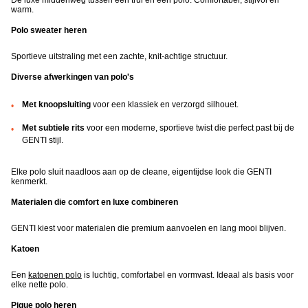
De luxe middenweg tussen een trui en een polo. Comfortabel, stijlvol en
warm.
Polo sweater heren
Sportieve uitstraling met een zachte, knit-achtige structuur.
Diverse afwerkingen van polo's
Met knoopsluiting
voor een klassiek en verzorgd silhouet.
Met subtiele rits
voor een moderne, sportieve twist die perfect past bij de
GENTI stijl.
Elke polo sluit naadloos aan op de cleane, eigentijdse look die GENTI
kenmerkt.
Materialen die comfort en luxe combineren
GENTI kiest voor materialen die premium aanvoelen en lang mooi blijven.
Katoen
Een
katoenen polo
is luchtig, comfortabel en vormvast. Ideaal als basis voor
elke nette polo.
Pique polo heren