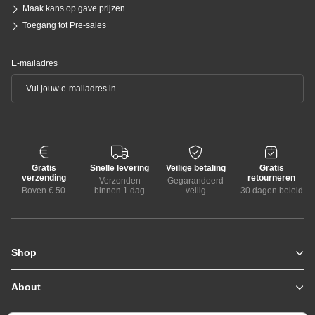
Maak kans op gave prijzen
Toegang tot Pre-sales
E-mailadres
Gratis
Snelle levering
Veilige betaling
Gratis
verzending
retourneren
Verzonden
Gegarandeerd
Boven € 50
binnen 1 dag
veilig
30 dagen beleid
Shop
Zomerjassen
Jassen / Coats
About
Who we are
Colberts