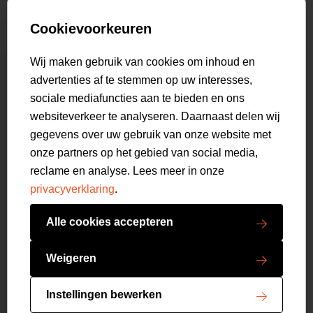
Collab
Customer care
Truien
Bestellen & Betalen
Genti X PSV
Hoodies
Cookievoorkeuren
Verzending & Bezorging
9.2
Genti squad
Sweaters
select language
Retourneren
520
beoordelingen
Wij maken gebruik van cookies om inhoud en
Polo's
Veelgestelde vragen
advertenties af te stemmen op uw interesses,
T-shirts
Mijn Account
sociale mediafuncties aan te bieden en ons
Overshirts
websiteverkeer te analyseren. Daarnaast delen wij
Overhemden
gegevens over uw gebruik van onze website met
Sweatpants
onze partners op het gebied van social media,
Broeken
reclame en analyse. Lees meer in onze
Short sweatpants
privacyverklaring
.
Shorts
Schoenen
Alle cookies accepteren
Swimwear
Copyright GENTI 2026
Accessoires
Weigeren
Algemene voorwaarden
Privacy verklaring
Filteren
Instellingen bewerken
Cookies resetten