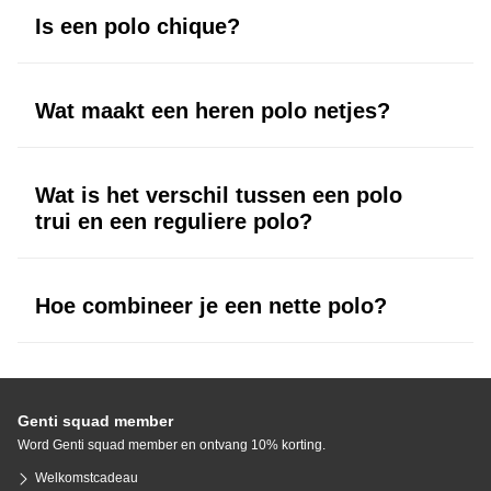
Is een polo chique?
Een nette polo in zwart, wit of donkerblauw kan zeer chic ogen, zeker
in combinatie met een pantalon.
Wat maakt een heren polo netjes?
De combinatie van premium materiaal, cleane afwerking en een
strakke pasvorm.
Wat is het verschil tussen een polo
trui en een reguliere polo?
Een polo trui is gebreid en voelt luxer en warmer aan. Een reguliere
polo heeft een gladde, lichtere structuur.
Hoe combineer je een nette polo?
Met een chino, pantalon of overshirt. Kies sneakers of loafers voor een
moderne, verzorgde stijl.
Genti squad member
Word Genti squad member en ontvang 10% korting.
Welkomstcadeau