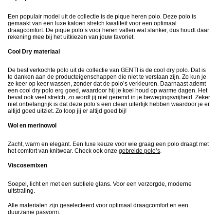
Een populair model uit de collectie is de pique heren polo. Deze polo is
gemaakt van een luxe katoen stretch kwaliteit voor een optimaal
draagcomfort. De pique polo’s voor heren vallen wat slanker, dus houdt daar
rekening mee bij het uitkiezen van jouw favoriet.
Cool Dry materiaal
De best verkochte polo uit de collectie van GENTI is de cool dry polo. Dat is
te danken aan de producteigenschappen die niet te verslaan zijn. Zo kun je
ze keer op keer wassen, zonder dat de polo’s verkleuren. Daarnaast ademt
een cool dry polo erg goed, waardoor hij je koel houd op warme dagen. Het
bevat ook veel stretch, zo wordt jij niet geremd in je bewegingsvrijheid. Zeker
niet onbelangrijk is dat deze polo’s een clean uiterlijk hebben waardoor je er
altijd goed uitziet. Zo loop jij er altijd goed bij!
Wol en merinowol
Zacht, warm en elegant. Een luxe keuze voor wie graag een polo draagt met
het comfort van knitwear. Check ook onze
gebreide polo’s
.
Viscosemixen
Soepel, licht en met een subtiele glans. Voor een verzorgde, moderne
uitstraling.
Alle materialen zijn geselecteerd voor optimaal draagcomfort en een
duurzame pasvorm.