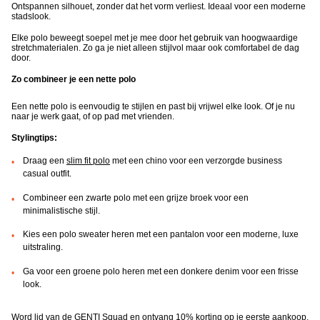
Ontspannen silhouet, zonder dat het vorm verliest. Ideaal voor een moderne
stadslook.
Elke polo beweegt soepel met je mee door het gebruik van hoogwaardige
stretchmaterialen. Zo ga je niet alleen stijlvol maar ook comfortabel de dag
door.
Zo combineer je een nette polo
Een nette polo is eenvoudig te stijlen en past bij vrijwel elke look. Of je nu
naar je werk gaat, of op pad met vrienden.
Stylingtips:
Draag een
slim fit polo
met een chino voor een verzorgde business
casual outfit.
Combineer een zwarte polo met een grijze broek voor een
minimalistische stijl.
Kies een polo sweater heren met een pantalon voor een moderne, luxe
uitstraling.
Ga voor een groene polo heren met een donkere denim voor een frisse
look.
Word lid van de
GENTI Squad
en ontvang 10% korting op je eerste aankoop,