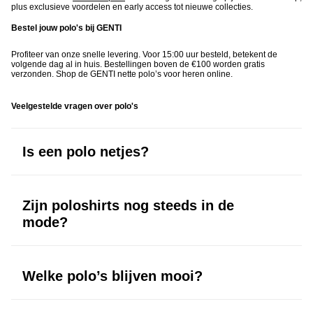
plus exclusieve voordelen en early access tot nieuwe collecties.
Bestel jouw polo's bij GENTI
Profiteer van onze snelle levering. Voor 15:00 uur besteld, betekent de
volgende dag al in huis. Bestellingen boven de €100 worden gratis
verzonden. Shop de GENTI nette polo’s voor heren online.
Veelgestelde vragen over polo's
Is een polo netjes?
Ja, een nette polo heeft een verzorgde pasvorm en cleane afwerking.
Ideaal voor zakelijke momenten of een modern geklede look.
Zijn poloshirts nog steeds in de
mode?
Absoluut. Moderne polo’s met slim fit en hoogwaardige stoffen zijn
populairder dan ooit.
Welke polo’s blijven mooi?
Polo’s van katoen of Cool Dry materiaal behouden hun vorm, kleur en
structuur, zelfs na veel dragen.