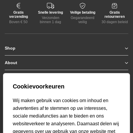
Gratis
Snelle levering
Veilige betaling
Gratis
verzending
retourneren
Verzonden
Gegarandeerd
Boven € 50
binnen 1 dag
veilig
30 dagen beleid
Shop
Zomerjassen
Jassen / Coats
About
Who we are
Colberts
Collab
Customer care
Truien
Bestellen & Betalen
Genti X PSV
Hoodies
Cookievoorkeuren
Verzending & Bezorging
9.2
Genti squad
Sweaters
select language
Retourneren
520
beoordelingen
Wij maken gebruik van cookies om inhoud en
Polo's
Veelgestelde vragen
advertenties af te stemmen op uw interesses,
T-shirts
Mijn Account
sociale mediafuncties aan te bieden en ons
Overshirts
websiteverkeer te analyseren. Daarnaast delen wij
Overhemden
gegevens over uw gebruik van onze website met
Sweatpants