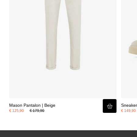
dit item.
Mason Pantalon | Beige
Sneaker
€ 125,90
€ 179,90
€ 149,90