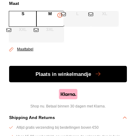
Maat
S
M
L
XL
XXL
3XL
Maattabel
Plaats
in winkelmandje
Shop nu. Betaal binnen 30 dagen met Klarna.
Shipping And Returns
Altijd gratis verzending bij bestellingen boven €50