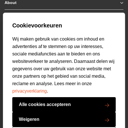
Jassen / Coats
About
Who we are
Colberts
Collab
Customer care
Truien
Bestellen & Betalen
Genti X PSV
Hoodies
Cookievoorkeuren
Verzending & Bezorging
9.2
Genti squad
Sweaters
select language
Retourneren
520
beoordelingen
Wij maken gebruik van cookies om inhoud en
Polo's
Veelgestelde vragen
advertenties af te stemmen op uw interesses,
T-shirts
Mijn Account
sociale mediafuncties aan te bieden en ons
Overshirts
websiteverkeer te analyseren. Daarnaast delen wij
Overhemden
gegevens over uw gebruik van onze website met
Sweatpants
onze partners op het gebied van social media,
Broeken
reclame en analyse. Lees meer in onze
Short sweatpants
privacyverklaring
.
Shorts
Schoenen
Alle cookies accepteren
Swimwear
Copyright GENTI 2026
Accessoires
Weigeren
Algemene voorwaarden