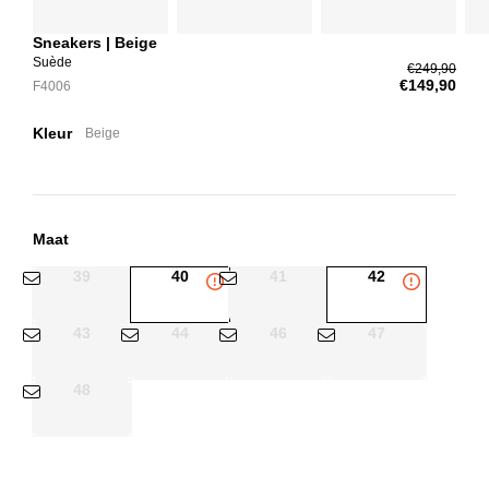
Sneakers | Beige
Suède
€249,90
€149,90
F4006
Kleur
Beige
Maat
39
40
41
42
43
44
46
47
48