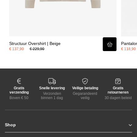
Structuur Overshirt | Beige
Pantalo
€ 137,90
€ 229,90
€ 118,90
Gratis
Snelle levering
Veilige betaling
Gratis
verzending
retourneren
Verzonden
Gegarandeerd
Boven € 50
binnen 1 dag
veilig
30 dagen beleid
Shop
Zomerjassen