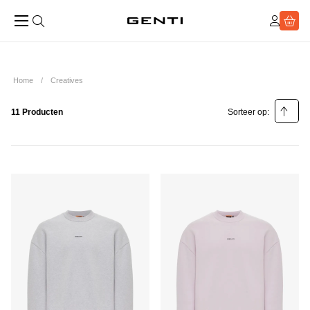
Home
Creatives
11 Producten
Sorteer op:
Relevantie
Prijs laag - hoog
Prijs hoog - laag
Populariteit laag - hoog
Populariteit hoog - laag