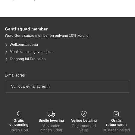
Genti squad member
Word Genti squad member en ontvang 10% korting.
Welkomstcadeau
Maak kans op gave prijzen
Toegang tot Pre-sales
E-mailadres
Gratis
Snelle levering
Veilige betaling
Gratis
verzending
retourneren
Verzonden
Gegarandeerd
Boven € 50
binnen 1 dag
veilig
30 dagen beleid