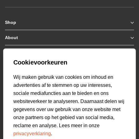
Shop
Zomerjassen
Jassen / Coats
About
Who we are
Colberts
Collab
Customer care
Truien
Bestellen & Betalen
Genti X PSV
Hoodies
Cookievoorkeuren
Verzending & Bezorging
9.2
Genti squad
Sweaters
select language
Retourneren
520
beoordelingen
Wij maken gebruik van cookies om inhoud en
Polo's
Veelgestelde vragen
advertenties af te stemmen op uw interesses,
T-shirts
Mijn Account
sociale mediafuncties aan te bieden en ons
Overshirts
websiteverkeer te analyseren. Daarnaast delen wij
Overhemden
gegevens over uw gebruik van onze website met
Sweatpants
onze partners op het gebied van social media,
Broeken
reclame en analyse. Lees meer in onze
Short sweatpants
privacyverklaring
.
Shorts