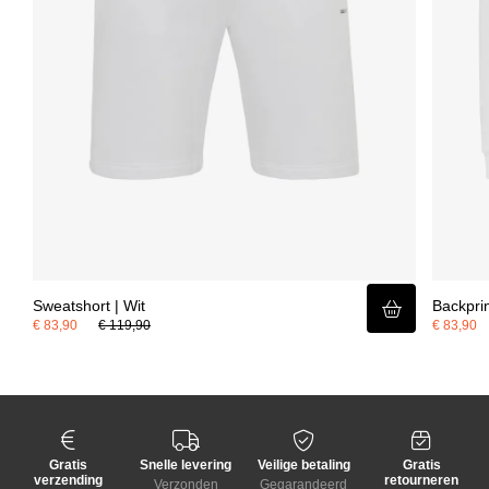
Sweatshort | Wit
Backprin
€ 83,90
€ 119,90
€ 83,90
Gratis
Snelle levering
Veilige betaling
Gratis
verzending
retourneren
Verzonden
Gegarandeerd