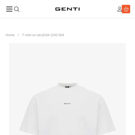
Home
T shirt ss wit j4104 1242 004