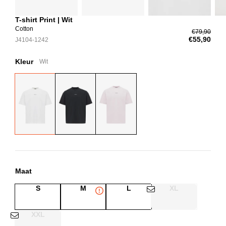
T-shirt Print | Wit
Cotton
€79,90
€55,90
J4104-1242
Kleur
Wit
Maat
S
M
L
XL
XXL