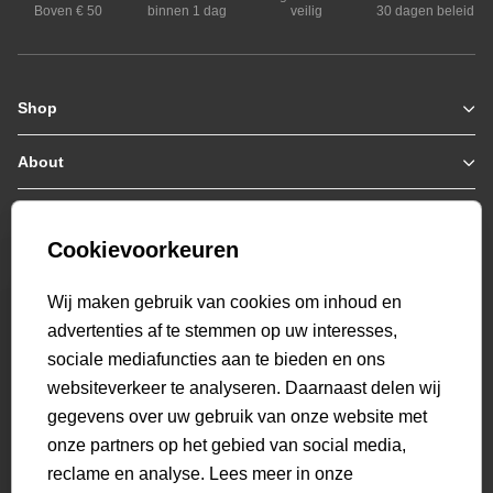
Boven € 50
binnen 1 dag
veilig
30 dagen beleid
Shop
Zomerjassen
Jassen / Coats
About
Who we are
Colberts
Collab
Customer care
Truien
Bestellen & Betalen
Genti X PSV
Hoodies
Cookievoorkeuren
Verzending & Bezorging
9.2
Genti squad
Sweaters
select language
Retourneren
520
beoordelingen
Wij maken gebruik van cookies om inhoud en
Polo's
Veelgestelde vragen
advertenties af te stemmen op uw interesses,
T-shirts
Mijn Account
sociale mediafuncties aan te bieden en ons
Overshirts
websiteverkeer te analyseren. Daarnaast delen wij
Overhemden
gegevens over uw gebruik van onze website met
Sweatpants
onze partners op het gebied van social media,
Broeken
reclame en analyse. Lees meer in onze
Short sweatpants