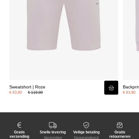
Sweatshort | Roze
Backpri
€ 83,90
€ 119,90
€ 83,90
Gratis
Snelle levering
Veilige betaling
Gratis
verzending
retourneren
Verzonden
Gegarandeerd