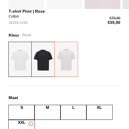
T-shirt Print | Roze
Cotton
€79,90
€55,90
J4104-1242
Kleur
Rood
Maat
S
M
L
XL
XXL