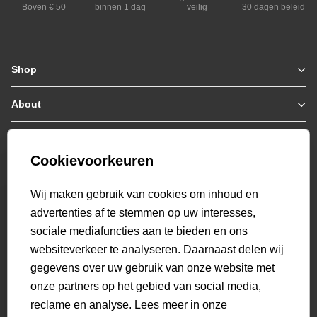
Boven € 50
binnen 1 dag
veilig
30 dagen beleid
Shop
Zomerjassen
Jassen / Coats
About
Who we are
Truien
Collab
Customer care
Hoodies
Bestellen & Betalen
Genti X PSV
Sweaters
Cookievoorkeuren
Verzending & Bezorging
9.2
Genti squad
Polo's
select language
Retourneren
521
beoordelingen
Wij maken gebruik van cookies om inhoud en
T-shirts
Veelgestelde vragen
advertenties af te stemmen op uw interesses,
Overshirts
Mijn Account
sociale mediafuncties aan te bieden en ons
Overhemden
websiteverkeer te analyseren. Daarnaast delen wij
Sweatpants
gegevens over uw gebruik van onze website met
Broeken
onze partners op het gebied van social media,
Short sweatpants
reclame en analyse. Lees meer in onze
Shorts