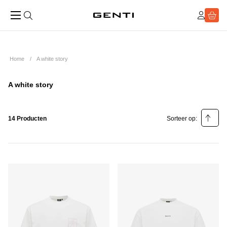
Home
A white story
A white story
14 Producten
Sorteer op:
Relevantie
Prijs laag - hoog
Prijs hoog - laag
Populariteit laag - hoog
Populariteit hoog - laag