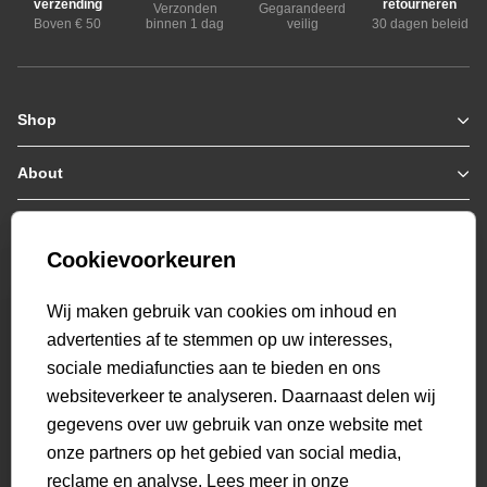
verzending
retourneren
Verzonden
Gegarandeerd
Boven € 50
binnen 1 dag
veilig
30 dagen beleid
Shop
Zomerjassen
Jassen / Coats
About
Who we are
Colberts
Collab
Customer care
Truien
Bestellen & Betalen
Genti X PSV
Hoodies
Cookievoorkeuren
Verzending & Bezorging
9.1
Genti squad
Sweaters
select language
Retourneren
520
beoordelingen
Wij maken gebruik van cookies om inhoud en
Polo's
Veelgestelde vragen
advertenties af te stemmen op uw interesses,
T-shirts
Mijn Account
sociale mediafuncties aan te bieden en ons
Overshirts
websiteverkeer te analyseren. Daarnaast delen wij
Overhemden
gegevens over uw gebruik van onze website met
Sweatpants
onze partners op het gebied van social media,
Broeken
reclame en analyse. Lees meer in onze
Short sweatpants