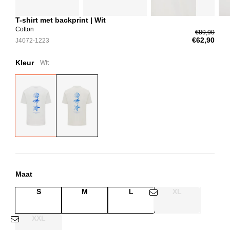
T-shirt met backprint | Wit
Cotton
€89,90
€62,90
J4072-1223
Kleur
Wit
Maat
S
M
L
XL
XXL