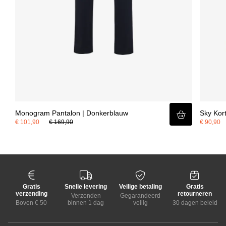
Monogram Pantalon | Donkerblauw
Sky Kor
€ 101,90
€ 169,90
€ 90,90
Gratis
Snelle levering
Veilige betaling
Gratis
verzending
retourneren
Verzonden
Gegarandeerd
Boven € 50
binnen 1 dag
veilig
30 dagen beleid