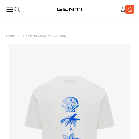
Home
T shirt ss wit j4072 1223 004