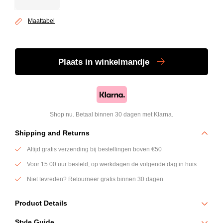
Maattabel
Plaats
in winkelmandje
Shop nu. Betaal binnen 30 dagen met Klarna.
Shipping and Returns
Altijd gratis verzending bij bestellingen boven €50
Voor 15.00 uur besteld, op werkdagen de volgende dag in huis
Niet tevreden? Retourneer gratis binnen 30 dagen
Product Details
Dit witte Genti T-shirt combineert een cleane basis met een
Style Guide