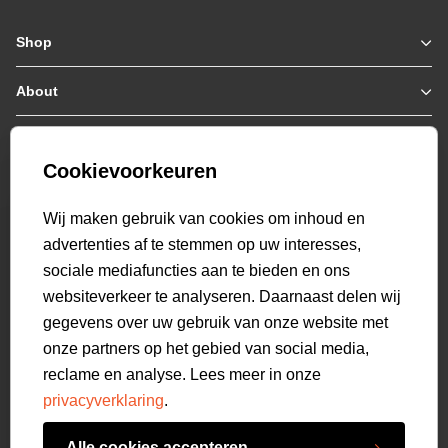
Shop
Zomerjassen
Jassen / Coats
About
Who we are
Colberts
Collab
Customer care
Truien
Bestellen & Betalen
Genti X PSV
Hoodies
Cookievoorkeuren
Verzending & Bezorging
9.1
Genti squad
Sweaters
select language
Retourneren
520
beoordelingen
Wij maken gebruik van cookies om inhoud en
Polo's
Veelgestelde vragen
advertenties af te stemmen op uw interesses,
T-shirts
Mijn Account
sociale mediafuncties aan te bieden en ons
Overshirts
websiteverkeer te analyseren. Daarnaast delen wij
Overhemden
gegevens over uw gebruik van onze website met
Sweatpants
onze partners op het gebied van social media,
Broeken
reclame en analyse. Lees meer in onze
Short sweatpants
privacyverklaring
.
Shorts
Schoenen
Alle cookies accepteren