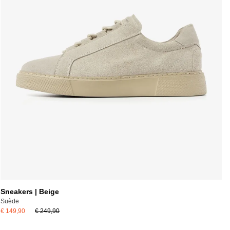
Sneakers | Beige
Suède
€ 149,90
€ 249,90