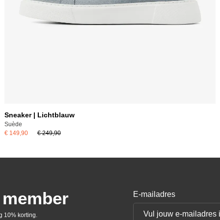
Sneaker | Lichtblauw
Suède
€ 149,90
€ 249,90
d member
E-mailadres
 10% korting.