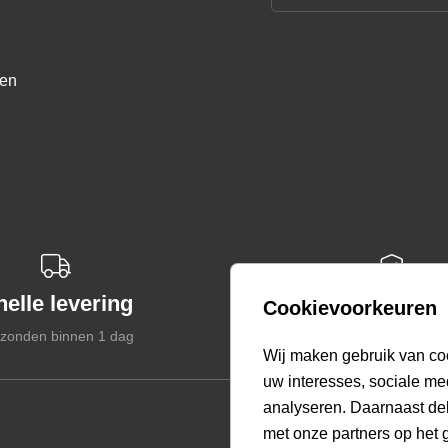
zen
nelle levering
Veilige betal
Cookievoorkeuren
zonden binnen 1 dag
Gegarandeerd veil
select language
Wij maken gebruik van co
uw interesses, sociale me
analyseren. Daarnaast de
Customer care
met onze partners op het 