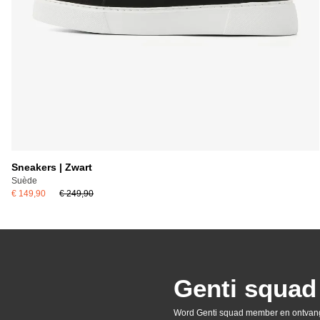
Sneakers | Zwart
Suède
€ 149,90
€ 249,90
Genti squa
Word Genti squad member en ontvang