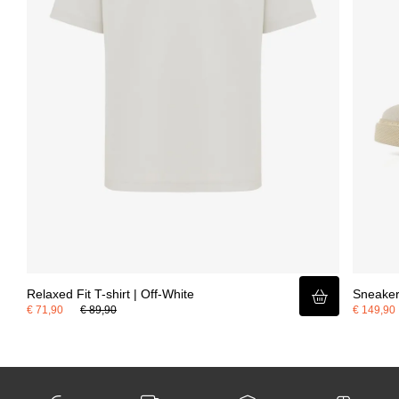
comfortabele en verstelbare pasvorm, volledig in lijn met de moderne
signatuur van Genti.
Relaxed Fit T-shirt | Off-White
Sneaker
€ 71,90
€ 89,90
€ 149,90