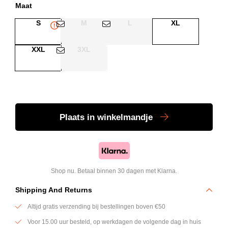
Maat
S
M
L
XL
XXL
3XL
Plaats
in winkelmandje
Shop nu. Betaal binnen 30 dagen met Klarna.
Shipping And Returns
Altijd gratis verzending bij bestellingen boven €50
Voor 15.00 uur besteld, op werkdagen de volgende dag in huis