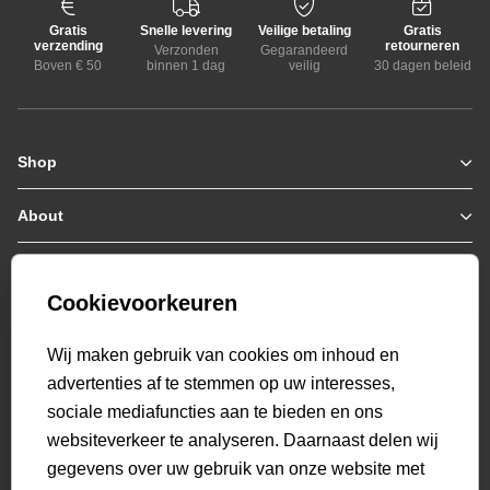
Gratis
Snelle levering
Veilige betaling
Gratis
verzending
retourneren
Verzonden
Gegarandeerd
Boven € 50
binnen 1 dag
veilig
30 dagen beleid
Shop
Zomerjassen
Jassen / Coats
About
Who we are
Truien
Collab
Customer care
Hoodies
Bestellen & Betalen
Genti X PSV
Sweaters
Cookievoorkeuren
Verzending & Bezorging
9.2
Genti squad
Polo's
select language
Retourneren
521
beoordelingen
Wij maken gebruik van cookies om inhoud en
T-shirts
Veelgestelde vragen
advertenties af te stemmen op uw interesses,
Overshirts
Mijn Account
sociale mediafuncties aan te bieden en ons
Overhemden
websiteverkeer te analyseren. Daarnaast delen wij
Sweatpants
gegevens over uw gebruik van onze website met
Broeken