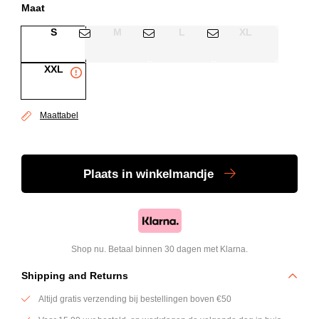
Maat
S
M
L
XL
XXL
Maattabel
Plaats
in winkelmandje
Shop nu. Betaal binnen 30 dagen met Klarna.
Shipping and Returns
Altijd gratis verzending bij bestellingen boven €50