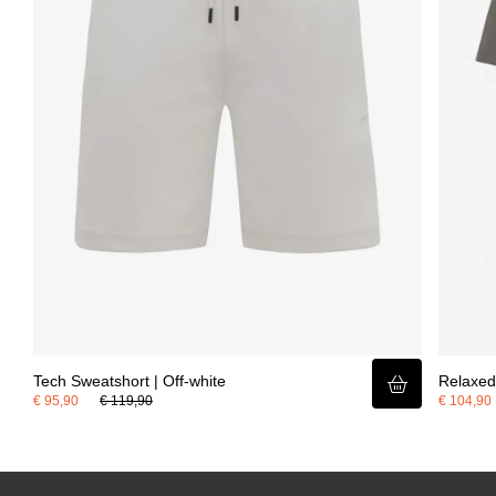
Tech Sweatshort | Off-white
Relaxed 
€ 95,90
€ 119,90
€ 104,90