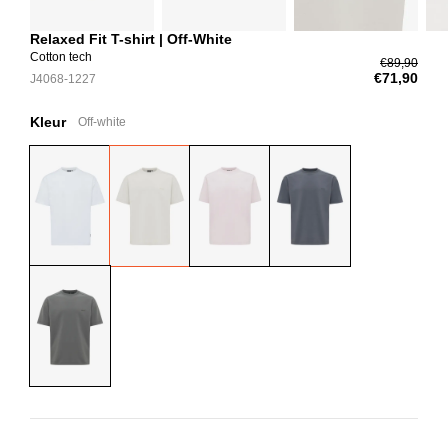
Relaxed Fit T-shirt | Off-White
Cotton tech
€89,90
€71,90
J4068-1227
Kleur
Off-white