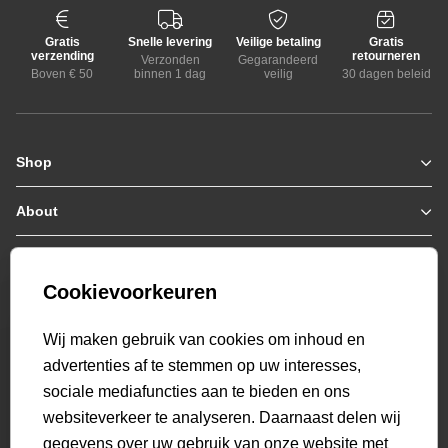
Gratis
Snelle levering
Veilige betaling
Gratis
verzending
retourneren
Verzonden
Gegarandeerd
Boven € 50
binnen 1 dag
veilig
30 dagen beleid
Shop
Zomerjassen
Jassen / Coats
About
Who we are
Colberts
Collab
Customer care
Truien
Bestellen & Betalen
Genti X PSV
Hoodies
Cookievoorkeuren
Verzending & Bezorging
9.2
Genti squad
Sweaters
select language
Retourneren
520
beoordelingen
Wij maken gebruik van cookies om inhoud en
Polo's
Veelgestelde vragen
advertenties af te stemmen op uw interesses,
T-shirts
Mijn Account
sociale mediafuncties aan te bieden en ons
Overshirts
websiteverkeer te analyseren. Daarnaast delen wij
Overhemden
gegevens over uw gebruik van onze website met
Sweatpants