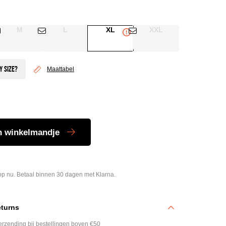
M
L
XL
XXL
Maattabel
n winkelmandje
p nu. Betaal binnen 30 dagen met Klarna.
eturns
 verzending bij bestellingen boven €50