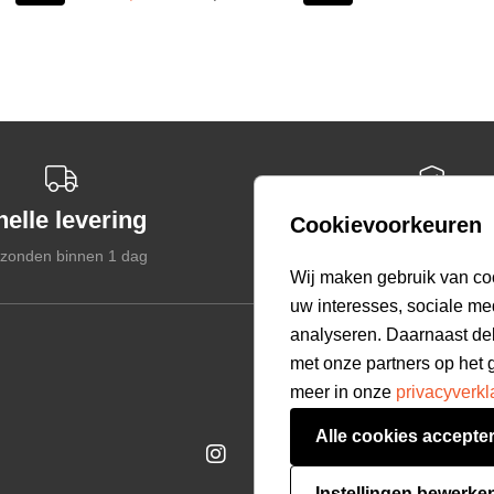
nelle levering
Veilige betal
Cookievoorkeuren
zonden binnen 1 dag
Gegarandeerd veil
select language
Wij maken gebruik van co
uw interesses, sociale me
analyseren. Daarnaast de
Customer care
met onze partners op het 
Bestellen & Betalen
meer in onze
privacyverkl
Verzending & Bezorging
Alle cookies accepte
Retourneren
Veelgestelde vragen
Instellingen bewerke