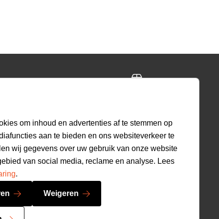
ing
Gratis retourneren
ig
30 dagen beleid
okies om inhoud en advertenties af te stemmen op
diafuncties aan te bieden en ons websiteverkeer te
len wij gegevens over uw gebruik van onze website
9.2
gebied van social media, reclame en analyse. Lees
520
beoordelingen
aring
.
ren
Weigeren
n