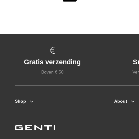
Gratis verzending
S
Boven € 50
Ver
Shop
About
Zomerjassen
Who we are
Jassen / Coats
Collab
Colberts
Genti X PSV
Truien
Genti squad