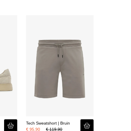
De katoenrijke bl
het polyester. De s
veelvuldig dragen
Tech Sweatshort | Bruin
€ 95,90
€ 119,90