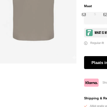
Maat
S
Regular-fit
Plaats
i
Sho
Shipping & R
Altijd gratis