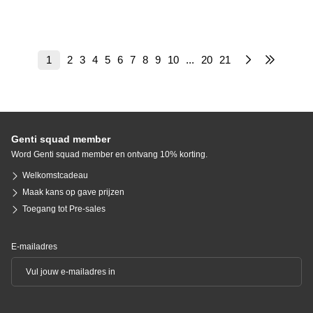
1
2
3
4
5
6
7
8
9
10
...
20
21
Genti squad member
Word Genti squad member en ontvang 10% korting.
Welkomstcadeau
Maak kans op gave prijzen
Toegang tot Pre-sales
E-mailadres