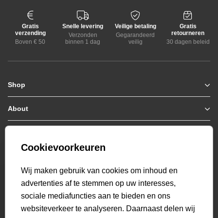
Gratis
Snelle levering
Veilige betaling
Gratis
verzending
retourneren
Verzonden
Gegarandeerd
Boven € 50
binnen 1 dag
veilig
30 dagen beleid
Shop
Zomerjassen
Jassen / Coats
About
Who we are
Colberts
Collab
Customer care
Truien
Bestellen & Betalen
Genti X PSV
Hoodies
Cookievoorkeuren
Verzending & Bezorging
9.1
Genti squad
Sweaters
select language
Retourneren
520
beoordelingen
Wij maken gebruik van cookies om inhoud en
Polo's
Veelgestelde vragen
advertenties af te stemmen op uw interesses,
T-shirts
Mijn Account
sociale mediafuncties aan te bieden en ons
Overshirts
websiteverkeer te analyseren. Daarnaast delen wij
Overhemden