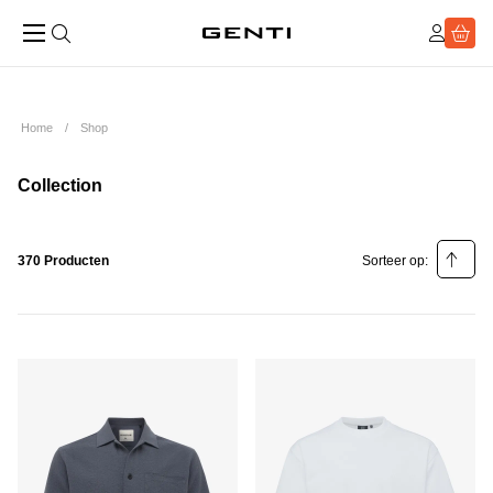
Home
Shop
Collection
370 Producten
Sorteer op:
Relevantie
Prijs laag - hoog
Prijs hoog - laag
Populariteit laag - hoog
Populariteit hoog - laag