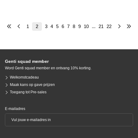
1
2
3
4
5
6
7
8
9
10
...
21
22
Genti squad member
Word Genti squad member en ontvang 10% korting.
Welkomstcadeau
Maak kans op gave prijzen
Toegang tot Pre-sales
E-mailadres