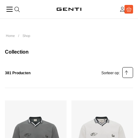
Home
Shop
Collection
381 Producten
Sorteer op:
Relevantie
Prijs laag - hoog
Prijs hoog - laag
Populariteit laag - hoog
Populariteit hoog - laag