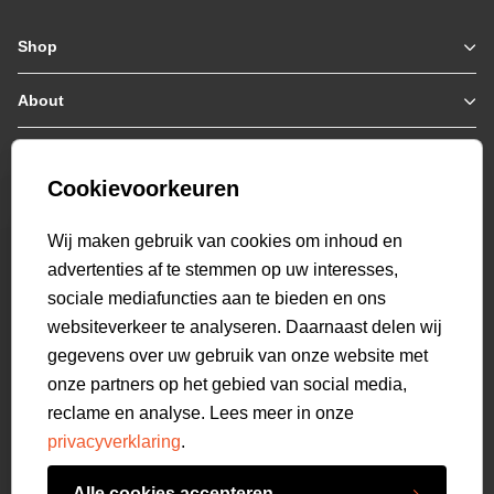
Shop
Zomerjassen
Jassen / Coats
About
Who we are
Colberts
Collab
Customer care
Truien
Bestellen & Betalen
Genti X PSV
Hoodies
Cookievoorkeuren
Verzending & Bezorging
9.1
Genti squad
Sweaters
select language
Retourneren
520
beoordelingen
Wij maken gebruik van cookies om inhoud en
Polo's
Veelgestelde vragen
advertenties af te stemmen op uw interesses,
T-shirts
Mijn Account
sociale mediafuncties aan te bieden en ons
Overshirts
websiteverkeer te analyseren. Daarnaast delen wij
Overhemden
gegevens over uw gebruik van onze website met
Sweatpants
onze partners op het gebied van social media,
Broeken
reclame en analyse. Lees meer in onze
Short sweatpants
privacyverklaring
.
Shorts
Schoenen
Alle cookies accepteren