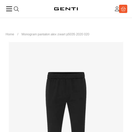
Home
Monogram pantalon alex zwart p5035 2020 020