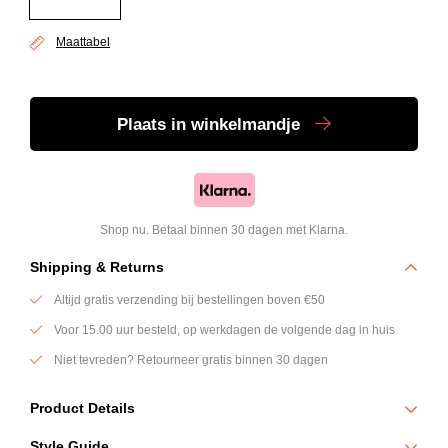
Maattabel
Plaats
in winkelmandje
Shop nu. Betaal binnen 30 dagen met Klarna.
Shipping & Returns
Altijd gratis verzending bij bestellingen boven €50
Voor 15.00 uur besteld, op werkdagen de volgende dag in huis
Niet tevreden? Retourneer gratis binnen 30 dagen
Product Details
De Monogram Pantalon Alex van Genti combineert een moderne
Style Guide