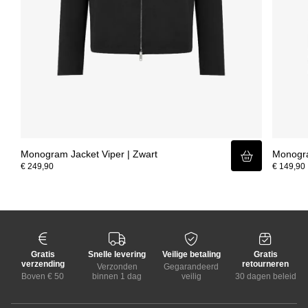
Monogram Jacket Viper | Zwart
Monogra
€ 249,90
€ 149,90
Gratis
Snelle levering
Veilige betaling
Gratis
verzending
retourneren
Verzonden
Gegarandeerd
Boven € 50
binnen 1 dag
veilig
30 dagen beleid