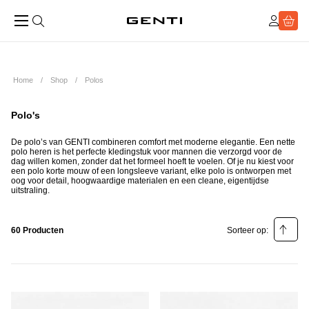
Home
Shop
Polos
Polo's
De polo’s van GENTI combineren comfort met moderne elegantie. Een nette
polo heren is het perfecte kledingstuk voor mannen die verzorgd voor de
dag willen komen, zonder dat het formeel hoeft te voelen. Of je nu kiest voor
een polo korte mouw of een longsleeve variant, elke polo is ontworpen met
oog voor detail, hoogwaardige materialen en een cleane, eigentijdse
uitstraling.
60 Producten
Sorteer op:
Relevantie
Prijs laag - hoog
Prijs hoog - laag