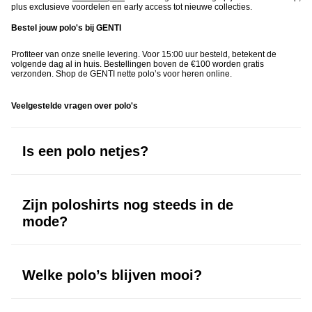
plus exclusieve voordelen en early access tot nieuwe collecties.
Bestel jouw polo's bij GENTI
Profiteer van onze snelle levering. Voor 15:00 uur besteld, betekent de
volgende dag al in huis. Bestellingen boven de €100 worden gratis
verzonden. Shop de GENTI nette polo’s voor heren online.
Veelgestelde vragen over polo's
Is een polo netjes?
Ja, een nette polo heeft een verzorgde pasvorm en cleane afwerking.
Ideaal voor zakelijke momenten of een modern geklede look.
Zijn poloshirts nog steeds in de
mode?
Absoluut. Moderne polo’s met slim fit en hoogwaardige stoffen zijn
populairder dan ooit.
Welke polo’s blijven mooi?
Polo’s van katoen of Cool Dry materiaal behouden hun vorm, kleur en
structuur, zelfs na veel dragen.