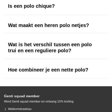
Is een polo chique?
Een nette polo in zwart, wit of donkerblauw kan zeer chic ogen, zeker
in combinatie met een pantalon.
Wat maakt een heren polo netjes?
De combinatie van premium materiaal, cleane afwerking en een
strakke pasvorm.
Wat is het verschil tussen een polo
trui en een reguliere polo?
Een polo trui is gebreid en voelt luxer en warmer aan. Een reguliere
polo heeft een gladde, lichtere structuur.
Hoe combineer je een nette polo?
Met een chino, pantalon of overshirt. Kies sneakers of loafers voor een
moderne, verzorgde stijl.
Genti squad member
Word Genti squad member en ontvang 10% korting.
Welkomstcadeau