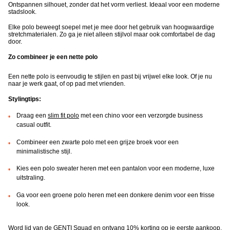
Ontspannen silhouet, zonder dat het vorm verliest. Ideaal voor een moderne
stadslook.
Elke polo beweegt soepel met je mee door het gebruik van hoogwaardige
stretchmaterialen. Zo ga je niet alleen stijlvol maar ook comfortabel de dag
door.
Zo combineer je een nette polo
Een nette polo is eenvoudig te stijlen en past bij vrijwel elke look. Of je nu
naar je werk gaat, of op pad met vrienden.
Stylingtips:
Draag een
slim fit polo
met een chino voor een verzorgde business
casual outfit.
Combineer een zwarte polo met een grijze broek voor een
minimalistische stijl.
Kies een polo sweater heren met een pantalon voor een moderne, luxe
uitstraling.
Ga voor een groene polo heren met een donkere denim voor een frisse
look.
Word lid van de
GENTI Squad
en ontvang 10% korting op je eerste aankoop,