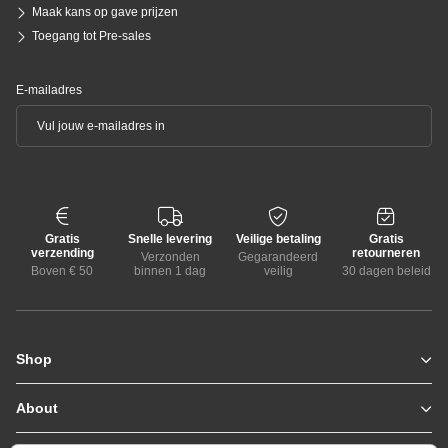
Maak kans op gave prijzen
Toegang tot Pre-sales
E-mailadres
Gratis
Snelle levering
Veilige betaling
Gratis
verzending
retourneren
Verzonden
Gegarandeerd
Boven € 50
binnen 1 dag
veilig
30 dagen beleid
Shop
Zomerjassen
Jassen / Coats
About
Who we are
Colberts