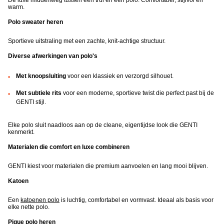
De luxe middenweg tussen een trui en een polo. Comfortabel, stijlvol en
warm.
Polo sweater heren
Sportieve uitstraling met een zachte, knit-achtige structuur.
Diverse afwerkingen van polo's
Met knoopsluiting
voor een klassiek en verzorgd silhouet.
Met subtiele rits
voor een moderne, sportieve twist die perfect past bij de
GENTI stijl.
Elke polo sluit naadloos aan op de cleane, eigentijdse look die GENTI
kenmerkt.
Materialen die comfort en luxe combineren
GENTI kiest voor materialen die premium aanvoelen en lang mooi blijven.
Katoen
Een
katoenen polo
is luchtig, comfortabel en vormvast. Ideaal als basis voor
elke nette polo.
Pique polo heren