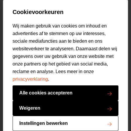
Collab
Customer care
Truien
Bestellen & Betalen
Genti X PSV
Hoodies
Cookievoorkeuren
Verzending & Bezorging
9.2
Genti squad
Sweaters
select language
Retourneren
520
beoordelingen
Wij maken gebruik van cookies om inhoud en
Polo's
Veelgestelde vragen
advertenties af te stemmen op uw interesses,
T-shirts
Mijn Account
sociale mediafuncties aan te bieden en ons
Overshirts
websiteverkeer te analyseren. Daarnaast delen wij
Overhemden
gegevens over uw gebruik van onze website met
Sweatpants
onze partners op het gebied van social media,
Broeken
reclame en analyse. Lees meer in onze
Short sweatpants
privacyverklaring
.
Shorts
Schoenen
Alle cookies accepteren
Swimwear
Copyright GENTI 2026
Accessoires
Weigeren
Algemene voorwaarden
Privacy verklaring
Filteren
Instellingen bewerken
Cookies resetten