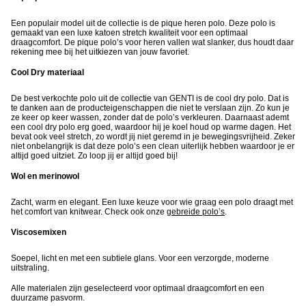
Een populair model uit de collectie is de pique heren polo. Deze polo is
gemaakt van een luxe katoen stretch kwaliteit voor een optimaal
draagcomfort. De pique polo’s voor heren vallen wat slanker, dus houdt daar
rekening mee bij het uitkiezen van jouw favoriet.
Cool Dry materiaal
De best verkochte polo uit de collectie van GENTI is de cool dry polo. Dat is
te danken aan de producteigenschappen die niet te verslaan zijn. Zo kun je
ze keer op keer wassen, zonder dat de polo’s verkleuren. Daarnaast ademt
een cool dry polo erg goed, waardoor hij je koel houd op warme dagen. Het
bevat ook veel stretch, zo wordt jij niet geremd in je bewegingsvrijheid. Zeker
niet onbelangrijk is dat deze polo’s een clean uiterlijk hebben waardoor je er
altijd goed uitziet. Zo loop jij er altijd goed bij!
Wol en merinowol
Zacht, warm en elegant. Een luxe keuze voor wie graag een polo draagt met
het comfort van knitwear. Check ook onze
gebreide polo’s
.
Viscosemixen
Soepel, licht en met een subtiele glans. Voor een verzorgde, moderne
uitstraling.
Alle materialen zijn geselecteerd voor optimaal draagcomfort en een
duurzame pasvorm.