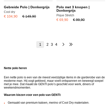
Gebreide Polo | Donkergrijs
Polo met 3 knopen |
Donkergrijs
Cool dry
Pique Stretch
€ 104,90
€ 149,90
€ 69,90
€ 99,90
1
2
3
4
Nette polo heren
Een nette polo is een van de meest veelzijdige items in de garderobe van de
moderne man. Hij oogt gekleed, maar voelt ontspannen en beweegt soepel
met je mee. Dat maakt de GENTI polo’s geschikt voor werk, diners of
weekendmomenten.
Waarom kiezen voor een polo van GENTI:
Gemaakt van premium katoen, merino of Cool Dry materialen.