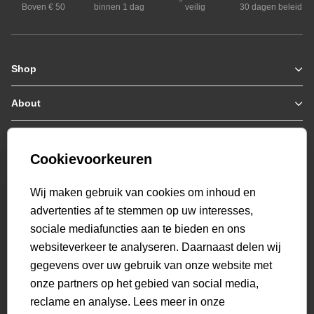
Boven € 50
binnen 1 dag
veilig
30 dagen beleid
Shop
Zomerjassen
Jassen / Coats
About
Who we are
Colberts
Collab
Customer care
Truien
Bestellen & Betalen
Genti X PSV
Hoodies
Cookievoorkeuren
Verzending & Bezorging
9.2
Genti squad
Sweaters
select language
Retourneren
520
beoordelingen
Wij maken gebruik van cookies om inhoud en
Polo's
Veelgestelde vragen
advertenties af te stemmen op uw interesses,
T-shirts
Mijn Account
sociale mediafuncties aan te bieden en ons
Overshirts
websiteverkeer te analyseren. Daarnaast delen wij
Overhemden
gegevens over uw gebruik van onze website met
Sweatpants
onze partners op het gebied van social media,
Broeken
reclame en analyse. Lees meer in onze
Short sweatpants