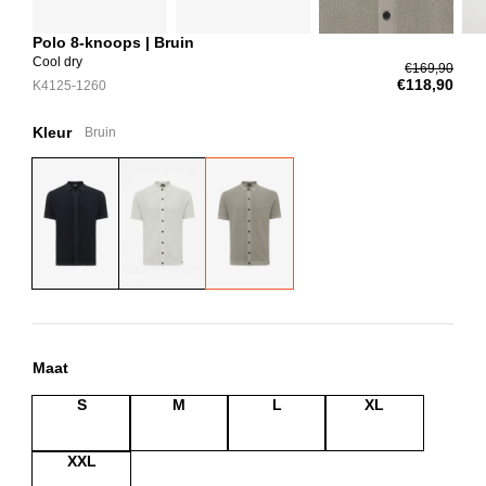
Polo 8-knoops | Bruin
Cool dry
€169,90
€118,90
K4125-1260
Kleur
Bruin
Maat
S
M
L
XL
XXL