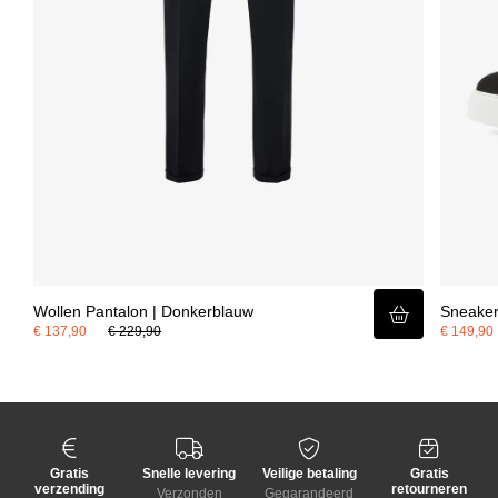
voor extra stevigheid en vormvastheid, ook bij intensief dragen.
Wollen Pantalon | Donkerblauw
Sneaker
€ 137,90
€ 229,90
€ 149,90
Gratis
Snelle levering
Veilige betaling
Gratis
verzending
retourneren
Verzonden
Gegarandeerd