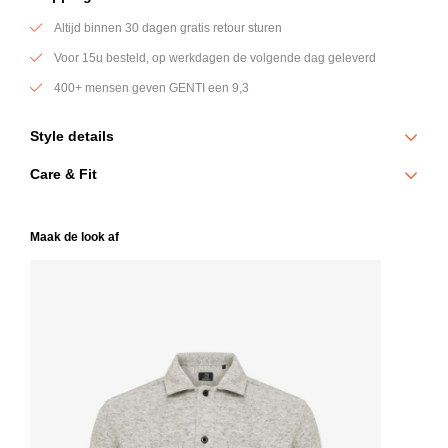
Altijd binnen 30 dagen gratis retour sturen
Voor 15u besteld, op werkdagen de volgende dag geleverd
400+ mensen geven GENTI een 9,3
Style details
Pantalon van 100% scheerwol met een verfijnde structuur en
Care & Fit
comfortabele fit. De natuurlijke stretch en ademende eigenschappen
maken deze broek geschikt voor zowel formele als casual settings.
100% Scheerwol
Maak de look af
Wassen: naar stomerij
100% Scheerwol
Regular fit
Ademende stof
Model draagt maat 50 en heeft een tailleomvang van 78cm,
Slanke pasvorm
heupomvang van 98cm
Tijdloze look
Model is 1,83m en draagt maat 50