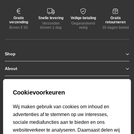
Gratis
Snelle levering
Veilige betaling
Gratis
verzending
retourneren
Verzonden
Gegarandeerd
Boven € 50
binnen 1 dag
veilig
30 dagen beleid
Shop
Zomerjassen
Jassen / Coats
About
Who we are
Colberts
Collab
Customer care
Truien
Bestellen & Betalen
Genti X PSV
Hoodies
Cookievoorkeuren
Verzending & Bezorging
9.2
Genti squad
Sweaters
select language
Retourneren
520
beoordelingen
Wij maken gebruik van cookies om inhoud en
Polo's
Veelgestelde vragen
advertenties af te stemmen op uw interesses,
T-shirts
Mijn Account
sociale mediafuncties aan te bieden en ons
Overshirts
websiteverkeer te analyseren. Daarnaast delen wij
Overhemden