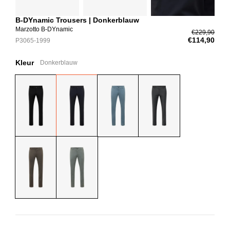
B-DYnamic Trousers | Donkerblauw
Marzotto B-DYnamic
€229,90
€114,90
P3065-1999
Kleur
Donkerblauw