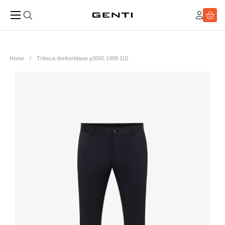
Home
Tribeca donkerblauw p3065 1999 110