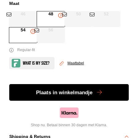
Maat
46
48
50
52
54
56
Regular-fit
Maattabel
Plaats
in winkelmandje
Shop nu. Betaal binnen 30 dagen met Klarna.
Shipping & Returns