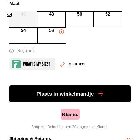
Maat
46
48
50
52
54
56
Regular-fit
Maattabel
Plaats
in winkelmandje
Shop nu. Betaal binnen 30 dagen met Klarna.
Shipping & Returns