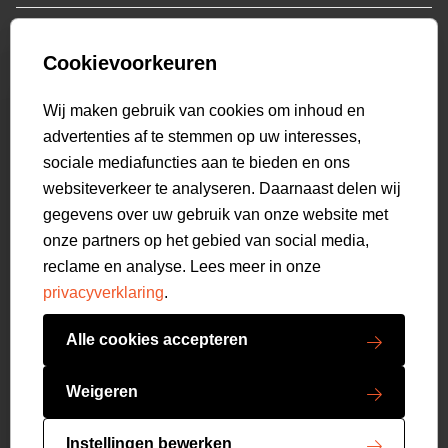
Who we are
Colberts
Collab
Customer care
Truien
Bestellen & Betalen
Genti X PSV
Hoodies
Cookievoorkeuren
Verzending & Bezorging
9.2
Genti squad
Sweaters
select language
Retourneren
520
beoordelingen
Wij maken gebruik van cookies om inhoud en
Polo's
Veelgestelde vragen
advertenties af te stemmen op uw interesses,
T-shirts
Mijn Account
sociale mediafuncties aan te bieden en ons
Overshirts
websiteverkeer te analyseren. Daarnaast delen wij
Overhemden
gegevens over uw gebruik van onze website met
Sweatpants
onze partners op het gebied van social media,
Broeken
reclame en analyse. Lees meer in onze
Short sweatpants
privacyverklaring
.
Shorts
Schoenen
Alle cookies accepteren
Swimwear
Copyright GENTI 2026
Accessoires
Weigeren
Algemene voorwaarden
Privacy verklaring
Instellingen bewerken
Cookies resetten