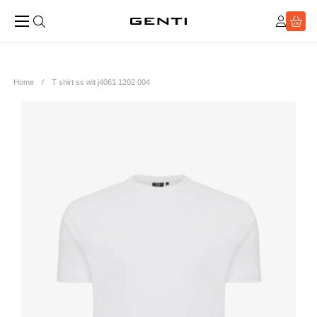
Home
T shirt ss wit j4061 1202 004