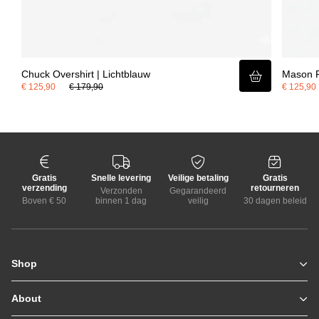
Chuck Overshirt | Lichtblauw
Mason P
€ 125,90
€ 179,90
€ 125,90
Gratis
Snelle levering
Veilige betaling
Gratis
verzending
retourneren
Verzonden
Gegarandeerd
Boven € 50
binnen 1 dag
veilig
30 dagen beleid
Shop
Zomerjassen
Jassen / Coats
About
Who we are
Colberts