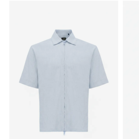
waslabel aan de binnenkant.
Pasvorm: Regular fit
Patroon: Effen
Hals: Roundneck
Een tijdloos T-shirt met een verzorgde look en een comfortabele fit.
Ideaal als basisstuk of om gelaagd te dragen.
De katoenmix met elastaan zorgt voor een soepele feel en behoudt zijn
vorm, ook na veelvuldig dragen. De fijne afwerking en moderne snit
onderstrepen de premium kwaliteit waar Genti om bekendstaat.