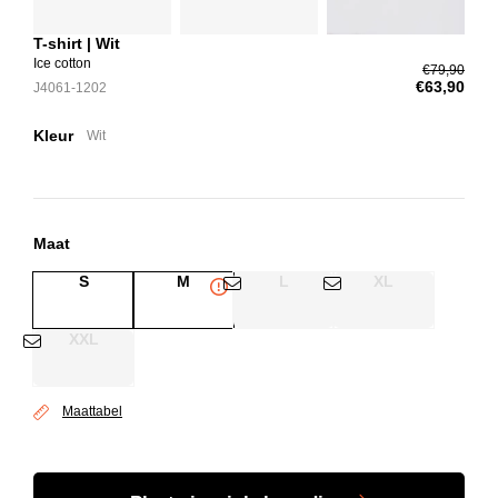
T-shirt | Wit
Ice cotton
€79,90
€63,90
J4061-1202
Kleur
Wit
Maat
S
M
L
XL
XXL
Maattabel