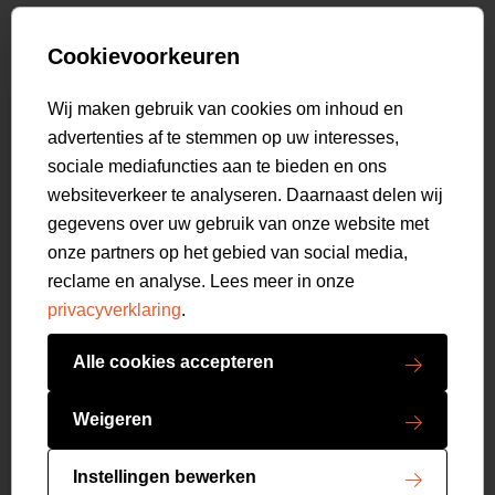
Collab
Customer care
Truien
Bestellen & Betalen
Genti X PSV
Hoodies
Cookievoorkeuren
Verzending & Bezorging
9.1
Genti squad
Sweaters
select language
Retourneren
520
beoordelingen
Wij maken gebruik van cookies om inhoud en
Polo's
Veelgestelde vragen
advertenties af te stemmen op uw interesses,
T-shirts
Mijn Account
sociale mediafuncties aan te bieden en ons
Overshirts
websiteverkeer te analyseren. Daarnaast delen wij
Overhemden
gegevens over uw gebruik van onze website met
Sweatpants
onze partners op het gebied van social media,
Broeken
reclame en analyse. Lees meer in onze
Short sweatpants
privacyverklaring
.
Shorts
Schoenen
Alle cookies accepteren
Swimwear
Copyright GENTI 2026
Accessoires
Weigeren
Algemene voorwaarden
Privacy verklaring
Instellingen bewerken
Cookies resetten