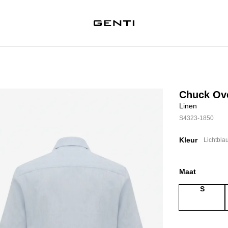
Chuck Ove
Linen
S4323-1850
Kleur
Lichtbla
Maat
S