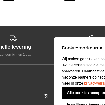
nelle levering
Veilige betal
Cookievoorkeuren
zonden binnen 1 dag
Gegarandeerd veil
select language
Wij maken gebruik van co
uw interesses, sociale me
analyseren. Daarnaast de
Customer care
met onze partners op het 
Bestellen & Betalen
meer in onze
privacyverkl
Verzending & Bezorging
Alle cookies accepte
Retourneren
Veelgestelde vragen
Instellingen bewerke