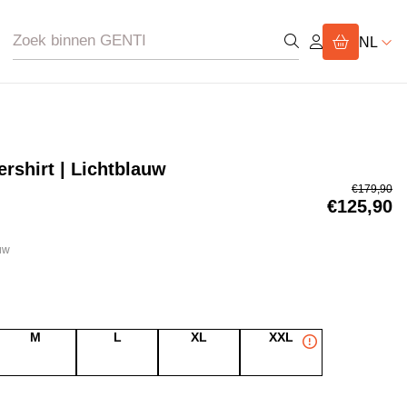
NL
rshirt | Lichtblauw
€179,90
€125,90
uw
M
L
XL
XXL