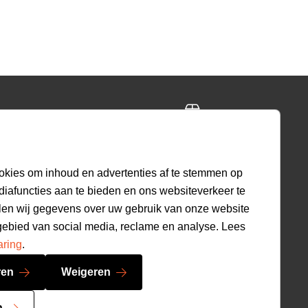
ing
Gratis retourneren
ig
30 dagen beleid
okies om inhoud en advertenties af te stemmen op
diafuncties aan te bieden en ons websiteverkeer te
len wij gegevens over uw gebruik van onze website
9.2
gebied van social media, reclame en analyse. Lees
520
beoordelingen
aring
.
ren
Weigeren
n