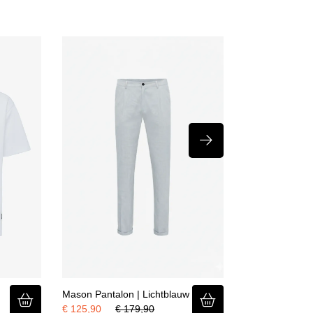
Mason Pantalon | Lichtblauw
Sneaker | Lich
€ 125,90
€ 179,90
€ 149,90
€ 2