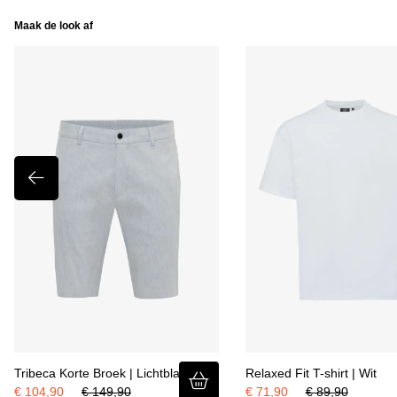
Maak de look af
Tribeca Korte Broek | Lichtblauw
Relaxed Fit T-shirt | Wit
€ 104,90
€ 149,90
€ 71,90
€ 89,90