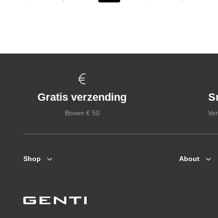
Gratis verzending
S
Boven € 50
Ver
Shop
About
Zomerjassen
Who we are
Jassen / Coats
Collab
Colberts
Genti X PSV
Truien
Genti squad