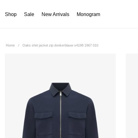
Shop
Sale
New Arrivals
Monogram
Home
Oaks shirt jacket zip donkerblauw s4198 1967 010