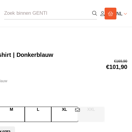
NL
shirt | Donkerblauw
€169,90
€101,90
lauw
M
L
XL
XXL