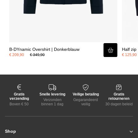
B-DYnamic Overshirt | Donkerblauw
Half zip
€ 209,90
€ 349,90
€ 125,90
Gratis
Snelle levering
Veilige betaling
Gratis
verzending
retourneren
Verzonden
Gegarandeerd
Boven € 50
binnen 1 dag
veilig
30 dagen beleid
Shop
Zomerjassen