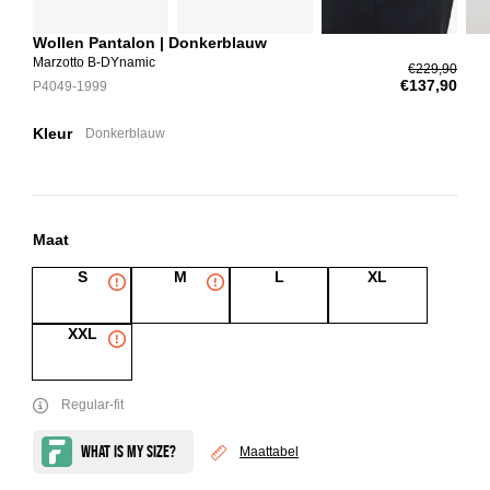
Wollen Pantalon | Donkerblauw
Marzotto B-DYnamic
€229,90
€137,90
P4049-1999
Kleur
Donkerblauw
Maat
S
M
L
XL
XXL
Regular-fit
Maattabel