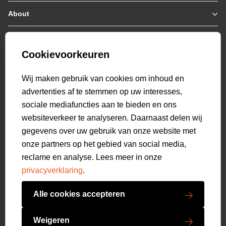
Jassen / Coats
About
Who we are
Colberts
Collab
Customer care
Truien
Bestellen & Betalen
Genti X PSV
Hoodies
Cookievoorkeuren
Verzending & Bezorging
9.1
Genti squad
Sweaters
select language
Retourneren
520
beoordelingen
Wij maken gebruik van cookies om inhoud en
Polo's
Veelgestelde vragen
advertenties af te stemmen op uw interesses,
T-shirts
Mijn Account
sociale mediafuncties aan te bieden en ons
Overshirts
websiteverkeer te analyseren. Daarnaast delen wij
Overhemden
gegevens over uw gebruik van onze website met
Sweatpants
onze partners op het gebied van social media,
Broeken
reclame en analyse. Lees meer in onze
Short sweatpants
privacyverklaring
.
Shorts
Schoenen
Alle cookies accepteren
Swimwear
Copyright GENTI 2026
Accessoires
Weigeren
Algemene voorwaarden