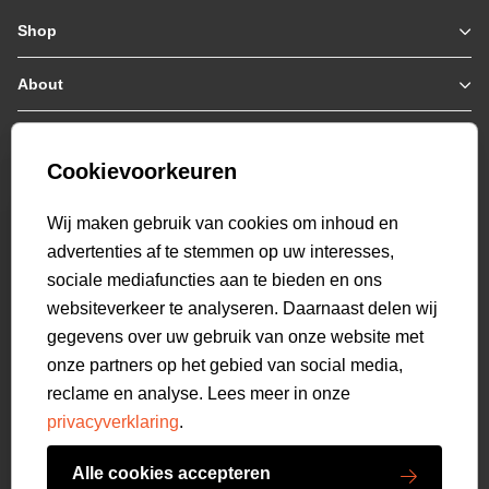
Shop
Zomerjassen
Jassen / Coats
About
Who we are
Colberts
Collab
Customer care
Truien
Bestellen & Betalen
Genti X PSV
Hoodies
Cookievoorkeuren
Verzending & Bezorging
9.2
Genti squad
Sweaters
select language
Retourneren
520
beoordelingen
Wij maken gebruik van cookies om inhoud en
Polo's
Veelgestelde vragen
advertenties af te stemmen op uw interesses,
T-shirts
Mijn Account
sociale mediafuncties aan te bieden en ons
Overshirts
websiteverkeer te analyseren. Daarnaast delen wij
Overhemden
gegevens over uw gebruik van onze website met
Sweatpants
onze partners op het gebied van social media,
Broeken
reclame en analyse. Lees meer in onze
Short sweatpants
privacyverklaring
.
Shorts
Schoenen
Alle cookies accepteren
Swimwear