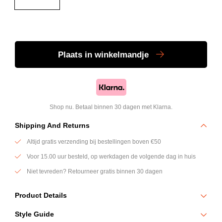
Plaats
in winkelmandje
Shop nu. Betaal binnen 30 dagen met Klarna.
Shipping And Returns
Altijd gratis verzending bij bestellingen boven €50
Voor 15.00 uur besteld, op werkdagen de volgende dag in huis
Niet tevreden? Retourneer gratis binnen 30 dagen
Product Details
De Monogram short in donkergrijs is ontworpen voor maximale comfort
Style Guide
en een moderne, sportieve uitstraling. De subtiele structuur in de jersey