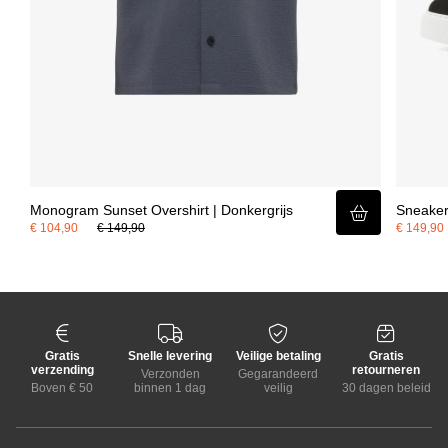
Monogram Sunset Overshirt | Donkergrijs
Sneaker
€ 104,90
€ 149,90
€ 149,90
Gratis
Snelle levering
Veilige betaling
Gratis
verzending
retourneren
Verzonden
Gegarandeerd
Boven € 50
binnen 1 dag
veilig
30 dagen beleid