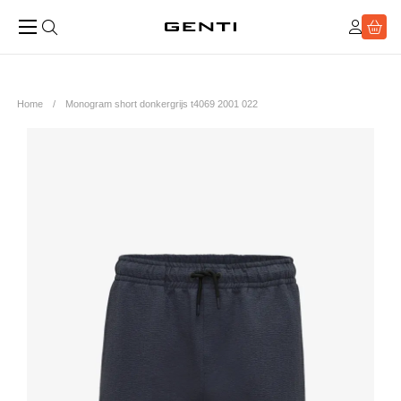
Home
Monogram short donkergrijs t4069 2001 022