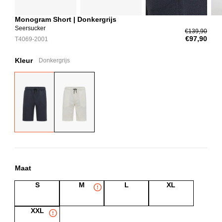
Monogram Short | Donkergrijs
Seersucker
€139,90
€97,90
T4069-2001
Kleur
Donkergrijs
Maat
S
M
L
XL
XXL