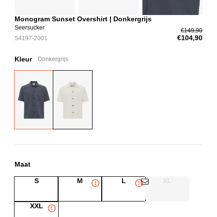
Monogram Sunset Overshirt | Donkergrijs
Seersucker
€149,90
€104,90
S4197-2001
Kleur
Donkergrijs
Maat
S
M
L
XL
XXL