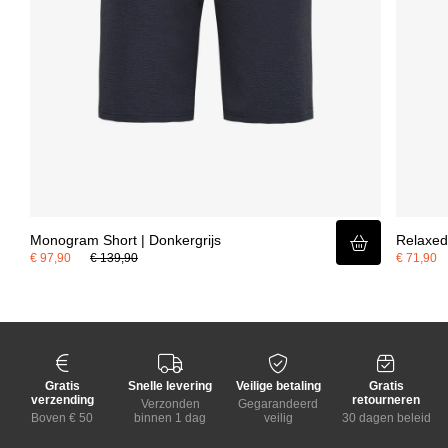
Monogram Short | Donkergrijs
Relaxed 
€ 97,90
€ 139,90
€ 71,90
Gratis
Snelle levering
Veilige betaling
Gratis
verzending
retourneren
Verzonden
Gegarandeerd
Boven € 50
binnen 1 dag
veilig
30 dagen beleid