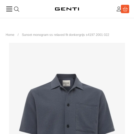
Home
Sunset monogram ss relaxed fit donkergrijs s4197 2001 022