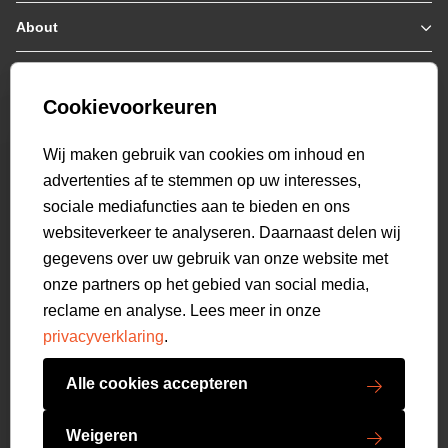
Jassen / Coats
About
Who we are
Colberts
Collab
Customer care
Truien
Bestellen & Betalen
Genti X PSV
Hoodies
Cookievoorkeuren
Verzending & Bezorging
9.2
Genti squad
Sweaters
select language
Retourneren
520
beoordelingen
Wij maken gebruik van cookies om inhoud en
Polo's
Veelgestelde vragen
advertenties af te stemmen op uw interesses,
T-shirts
Mijn Account
sociale mediafuncties aan te bieden en ons
Overshirts
websiteverkeer te analyseren. Daarnaast delen wij
Overhemden
gegevens over uw gebruik van onze website met
Sweatpants
onze partners op het gebied van social media,
Broeken
reclame en analyse. Lees meer in onze
Short sweatpants
privacyverklaring
.
Shorts
Schoenen
Alle cookies accepteren
Swimwear
Copyright GENTI 2026
Accessoires
Weigeren
Algemene voorwaarden