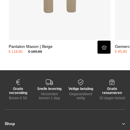
Pantalon Mason | Beige
Gemercer
€ 118,90
€ 169,90
€ 95,90
Gratis
Snelle levering
Veilige betaling
Gratis
verzending
retourneren
Verzonden
Gegarandeerd
Boven € 50
binnen 1 dag
veilig
30 dagen beleid
Shop
Zomerjassen