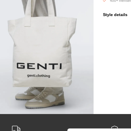
400+ mensen
Style details
Product Details
Deze tote bag van
uitstraling. De of
in zwart, wat zorg
van werk tot wee
• Materiaal: 100
• Kleur: off-white
• Details: groot 
Een praktische en 
De tas is gemaakt
essentials. Dankz
geschikt voor int
uitstraling behoud
Style Guide
Perfect voor dage
strandtas. Combin
shirt of draag he