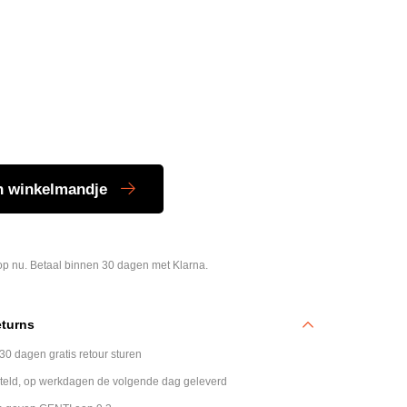
n winkelmandje
p nu. Betaal binnen 30 dagen met Klarna.
eturns
 30 dagen gratis retour sturen
teld, op werkdagen de volgende dag geleverd