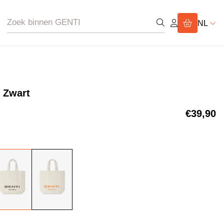
NL
| Zwart
€39,90