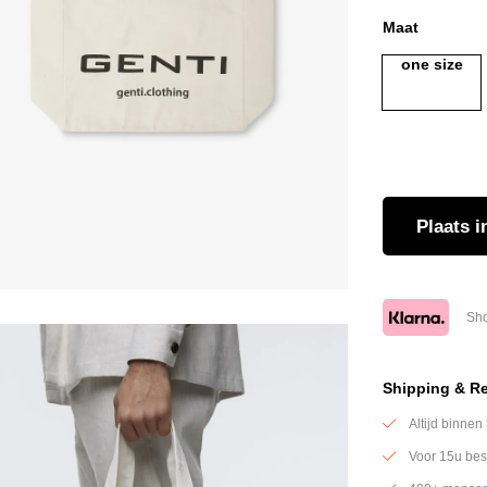
Maat
one size
Plaats
i
Sho
Shipping & R
Altijd binnen
Voor 15u bes