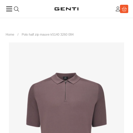
Home
Polo half zip mauve k5140 3260 084