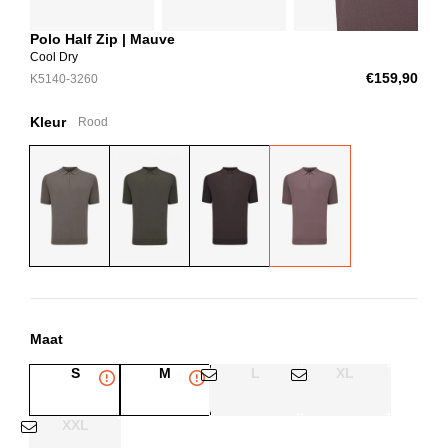
Polo Half Zip | Mauve
Cool Dry
€159,90
K5140-3260
Kleur
Rood
Maat
S
M
L
XL
XXL