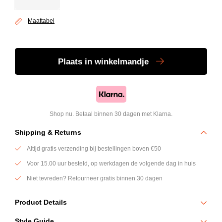
Maattabel
Plaats
in winkelmandje
Shop nu. Betaal binnen 30 dagen met Klarna.
Shipping & Returns
Altijd gratis verzending bij bestellingen boven €50
Voor 15.00 uur besteld, op werkdagen de volgende dag in huis
Niet tevreden? Retourneer gratis binnen 30 dagen
Product Details
Deze Polo Half Zip van Genti combineert een moderne uitstraling met
Style Guide