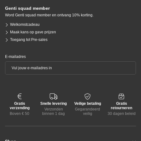
Genti squad member
Word Genti squad member en ontvang 10% korting.
Welkomstcadeau
Maak kans op gave prijzen
Toegang tot Pre-sales
E-mailadres
Gratis
Snelle levering
Veilige betaling
Gratis
verzending
retourneren
Verzonden
Gegarandeerd
Boven € 50
binnen 1 dag
veilig
30 dagen beleid