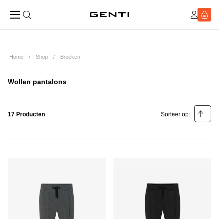
Home
Shop
Broeken
Wollen pantalons
17 Producten
Sorteer op:
Relevantie
Prijs laag - hoog
Prijs hoog - laag
Populariteit laag - hoog
Populariteit hoog - laag