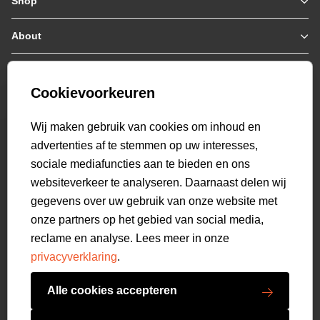
Shop
Zomerjassen
Jassen / Coats
About
Who we are
Colberts
Collab
Customer care
Truien
Bestellen & Betalen
Genti X PSV
Hoodies
Cookievoorkeuren
Verzending & Bezorging
9.2
Genti squad
Sweaters
select language
Retourneren
520
beoordelingen
Wij maken gebruik van cookies om inhoud en
Polo's
Veelgestelde vragen
advertenties af te stemmen op uw interesses,
T-shirts
Mijn Account
sociale mediafuncties aan te bieden en ons
Overshirts
websiteverkeer te analyseren. Daarnaast delen wij
Overhemden
gegevens over uw gebruik van onze website met
Sweatpants
onze partners op het gebied van social media,
Broeken
reclame en analyse. Lees meer in onze
Short sweatpants
privacyverklaring
.
Shorts
Schoenen
Alle cookies accepteren
Swimwear
Copyright GENTI 2026
Accessoires