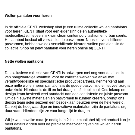
Wollen pantalon voor heren
In de officiële GENTI webshop vind je een ruime collectie wollen pantalons
voor heren. GENTI staat voor een eigenzinnige en authentieke
modecollectie, met een mix van clean contempory fashion en urban sports.
Het aanbod bestaat uit verschillende pasvormen. Naast de verschillende
pasvormen, hebben we ook verschillende kleuren wollen pantalons in de
collectie. Shop nu jouw pantalon voor heren online bij GENTI.
Nette wollen pantalons
De exclusieve collectie van GENTI is ontworpen met oog voor detail en is
van hoogwaardige kwaliteit. Voor de collectie werken we enkel met
verantwoordelijke en specialistische productiepartners. Kenmerkend aan
onze nette wollen heren pantalons is de goede pasvorm, die met veel zorg is
ontwikkeld. Hierdoor is de fit en het draagcomfort optimaal. Ons inkoop en
design team besteedt veel aandacht aan een consistente en juiste pasvorm.
Om de nieuwste materialen en pasvormen te kunnen creëren, brengt ons
design team ieder seizoen een bezoek aan beurzen over de hele wereld.
Dankzij de hoogwaardige en innovatieve materialen, zijn de pantalons erg
duurzaam. Hierdoor zijn ze voor lange tijd te dragen.
Wil je weten welke maat je nodig hebt? In de maattabel bij het product kun je
meer details vinden over de precieze maatvoering van de wollen heren
pantalons.