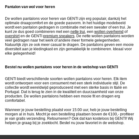
Pantalon van wol voor heren
De wollen pantalons voor heren van GENTI zijn erg populair, dankzij het
optimale draagcomfort en de goede pasvorm. In het huidige modebeeld
wordt een pantalon gedragen in combinatie met een sweater of een trui. Je
kunt ze dus goed combineren met een
nette trui
, een
wollen overhemd
of
overshirt
en de GENTI
premium sneakers
. De nette wollen pantalons worden
veel gedragen naar het werk of andere meer formele gelegenheden.
Natuurlijk zijn ze ook meer casual te dragen. De pantalons geven een mooie
diversiteit aan je kledingkast en zijn gemakkelijk te combineren. Ideaal voor
elke gelegenheid!
Bestel nu wollen pantalons voor heren in de webshop van GENTI
GENTI biedt verschillende soorten wollen pantalons voor heren. Elk item
wordt ontworpen voor een consument met een sterk individuele stijl. De
collectie wordt wereldwijd geproduceerd met een sterke basis in Italië en
Portugal. Dat is terug te zien in de kwaliteit en duurzaamheid van onze
producten. De wollen pantalons hebben een mooie fit en dragen erg
comfortabel.
Wanneer je jouw bestelling plaatst voor 15:00 uur, heb je jouw bestelling
morgen al in huis. Mocht je een bestelling plaatsen boven de €100,- profiteer
je van gratis verzending. Retourneren? Ook dat kan kosteloos bij GENTI! Wij
helpen je graag bij je zoektocht. Bestel nu jouw favoriet in de webshop.