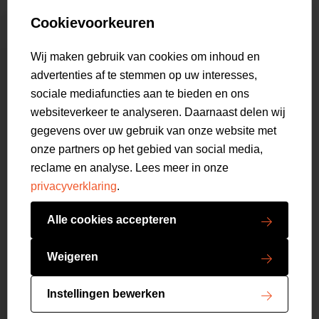
Customer care
Truien
Bestellen & Betalen
Genti X PSV
Hoodies
Cookievoorkeuren
Verzending & Bezorging
9.2
Genti squad
Sweaters
select language
Retourneren
521
beoordelingen
Wij maken gebruik van cookies om inhoud en
Polo's
Veelgestelde vragen
advertenties af te stemmen op uw interesses,
T-shirts
Mijn Account
sociale mediafuncties aan te bieden en ons
Overshirts
websiteverkeer te analyseren. Daarnaast delen wij
Overhemden
gegevens over uw gebruik van onze website met
Sweatpants
onze partners op het gebied van social media,
Broeken
reclame en analyse. Lees meer in onze
Short sweatpants
privacyverklaring
.
Shorts
Schoenen
Alle cookies accepteren
Swimwear
Copyright GENTI 2026
Accessoires
Weigeren
Algemene voorwaarden
Privacy verklaring
Instellingen bewerken
Cookies resetten
Dealerlogin