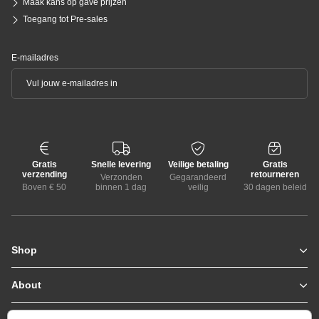
Maak kans op gave prijzen
Toegang tot Pre-sales
E-mailadres
Gratis
Snelle levering
Veilige betaling
Gratis
verzending
retourneren
Verzonden
Gegarandeerd
Boven € 50
binnen 1 dag
veilig
30 dagen beleid
Shop
Zomerjassen
Jassen / Coats
About
Who we are
Colberts
Collab