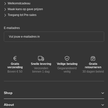
Welkomstcadeau
Maak kans op gave prijzen
Toegang tot Pre-sales
E-mailadres
Gratis
Snelle levering
Veilige betaling
Gratis
verzending
retourneren
Verzonden
Gegarandeerd
Boven € 50
binnen 1 dag
veilig
30 dagen beleid
Shop
Zomerjassen
Jassen / Coats
About