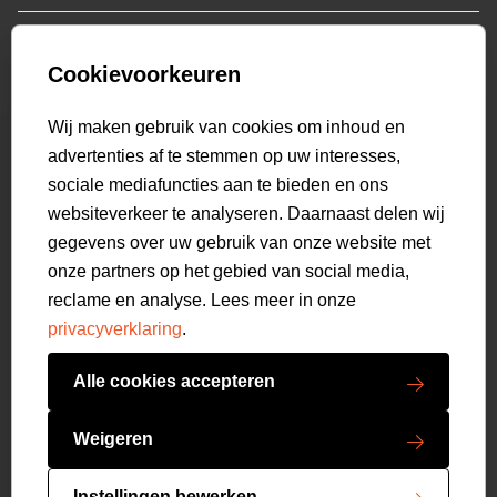
Who we are
Colberts
Collab
Customer care
Truien
Bestellen & Betalen
Genti X PSV
Hoodies
Cookievoorkeuren
Verzending & Bezorging
9.2
Genti squad
Sweaters
select language
Retourneren
520
beoordelingen
Wij maken gebruik van cookies om inhoud en
Polo's
Veelgestelde vragen
advertenties af te stemmen op uw interesses,
T-shirts
Mijn Account
sociale mediafuncties aan te bieden en ons
Overshirts
websiteverkeer te analyseren. Daarnaast delen wij
Overhemden
gegevens over uw gebruik van onze website met
Sweatpants
onze partners op het gebied van social media,
Broeken
reclame en analyse. Lees meer in onze
Short sweatpants
privacyverklaring
.
Shorts
Schoenen
Alle cookies accepteren
Swimwear
Copyright GENTI 2026
Accessoires
Weigeren
Algemene voorwaarden
Privacy verklaring
Instellingen bewerken