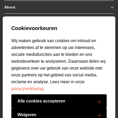
Jassen / Coats
About
Who we are
Truien
Collab
Customer care
Hoodies
Bestellen & Betalen
Genti X PSV
Sweaters
Cookievoorkeuren
Verzending & Bezorging
9.2
Genti squad
Polo's
select language
Retourneren
521
beoordelingen
Wij maken gebruik van cookies om inhoud en
T-shirts
Veelgestelde vragen
advertenties af te stemmen op uw interesses,
Overshirts
Mijn Account
sociale mediafuncties aan te bieden en ons
Overhemden
websiteverkeer te analyseren. Daarnaast delen wij
Sweatpants
gegevens over uw gebruik van onze website met
Broeken
onze partners op het gebied van social media,
Short sweatpants
reclame en analyse. Lees meer in onze
Shorts
privacyverklaring
.
Schoenen
Swimwear
Alle cookies accepteren
Accessoires
Copyright GENTI 2026
Weigeren
Algemene voorwaarden