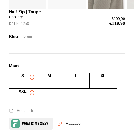
Half Zip | Taupe
Cool dry
€199,90
€119,90
K4116-1258
Kleur
Bruin
Maat
S
M
L
XL
XXL
Regular-fit
Maattabel