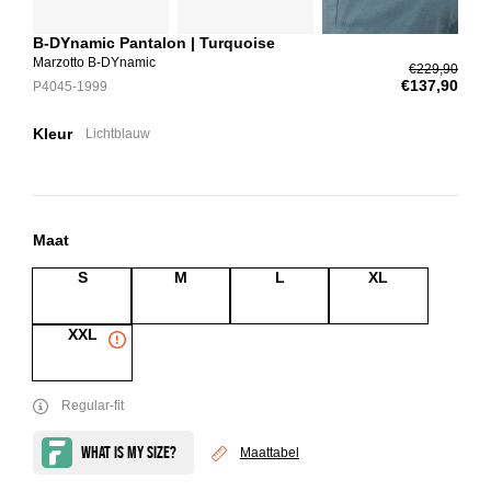
B-DYnamic Pantalon | Turquoise
Marzotto B-DYnamic
€229,90
€137,90
P4045-1999
Kleur
Lichtblauw
Maat
S
M
L
XL
XXL
Regular-fit
Maattabel