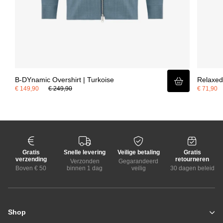
B-DYnamic Overshirt | Turkoise
Relaxed 
€ 149,90
€ 249,90
€ 71,90
Gratis
Snelle levering
Veilige betaling
Gratis
verzending
retourneren
Verzonden
Gegarandeerd
Boven € 50
binnen 1 dag
veilig
30 dagen beleid
Shop
Zomerjassen