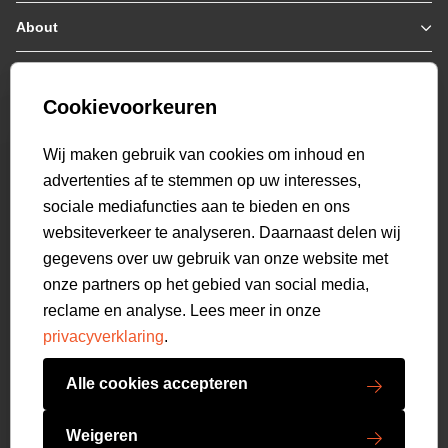
Jassen / Coats
About
Who we are
Colberts
Collab
Customer care
Truien
Bestellen & Betalen
Genti X PSV
Hoodies
Cookievoorkeuren
Verzending & Bezorging
9.1
Genti squad
Sweaters
select language
Retourneren
520
beoordelingen
Wij maken gebruik van cookies om inhoud en
Polo's
Veelgestelde vragen
advertenties af te stemmen op uw interesses,
T-shirts
Mijn Account
sociale mediafuncties aan te bieden en ons
Overshirts
websiteverkeer te analyseren. Daarnaast delen wij
Overhemden
gegevens over uw gebruik van onze website met
Sweatpants
onze partners op het gebied van social media,
Broeken
reclame en analyse. Lees meer in onze
Short sweatpants
privacyverklaring
.
Shorts
Schoenen
Alle cookies accepteren
Swimwear
Copyright GENTI 2026
Accessoires
Weigeren
Algemene voorwaarden