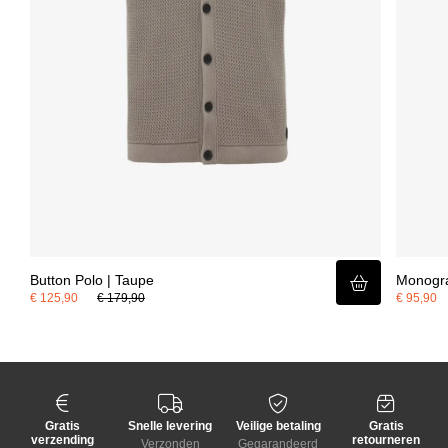
Button Polo | Taupe
Monogra
€ 125,90
€ 179,90
€ 95,90
Gratis
Snelle levering
Veilige betaling
Gratis
verzending
retourneren
Verzonden
Gegarandeerd