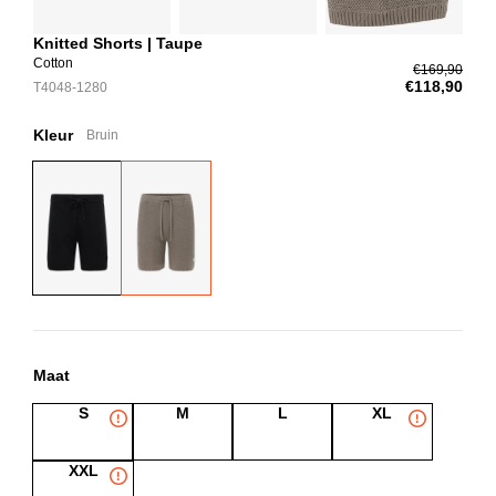
Knitted Shorts | Taupe
Cotton
€169,90
€118,90
T4048-1280
Kleur
Bruin
Maat
S
M
L
XL
XXL