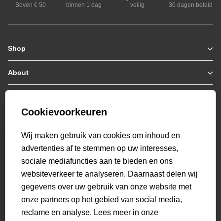
Boven € 50
binnen 1 dag
veilig
30 dagen beleid
Shop
Zomerjassen
Jassen / Coats
About
Who we are
Colberts
Collab
Customer care
Truien
Bestellen & Betalen
Genti X PSV
Hoodies
Cookievoorkeuren
Verzending & Bezorging
9.1
Genti squad
Sweaters
select language
Retourneren
520
beoordelingen
Wij maken gebruik van cookies om inhoud en
Polo's
Veelgestelde vragen
advertenties af te stemmen op uw interesses,
T-shirts
Mijn Account
sociale mediafuncties aan te bieden en ons
Overshirts
websiteverkeer te analyseren. Daarnaast delen wij
Overhemden
gegevens over uw gebruik van onze website met
Sweatpants
onze partners op het gebied van social media,
Broeken
reclame en analyse. Lees meer in onze
Short sweatpants