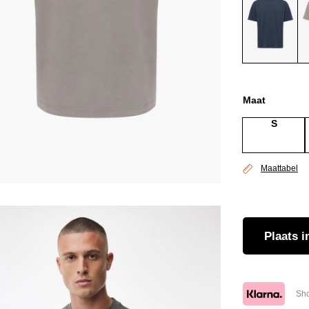
Maat
S
Maattabel
Plaats
i
Sho