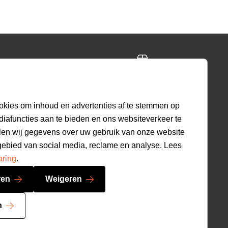
ing
Gratis retourneren
ig
30 dagen beleid
okies om inhoud en advertenties af te stemmen op
diafuncties aan te bieden en ons websiteverkeer te
len wij gegevens over uw gebruik van onze website
9.2
gebied van social media, reclame en analyse. Lees
520
beoordelingen
aring
.
ren
Weigeren
n