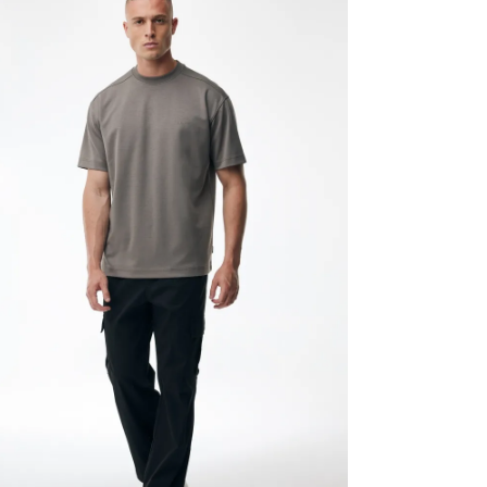
Cotton tech staat
uitstekende vormv
kwaliteit die comf