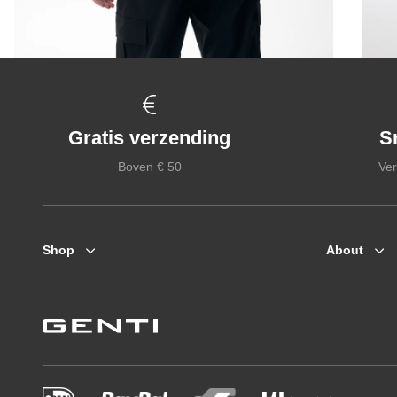
Gratis verzending
S
Boven € 50
Ver
Shop
About
Zomerjassen
Who we are
Jassen / Coats
Collab
Colberts
Genti X PSV
Truien
Genti squad
Hoodies
Sweaters