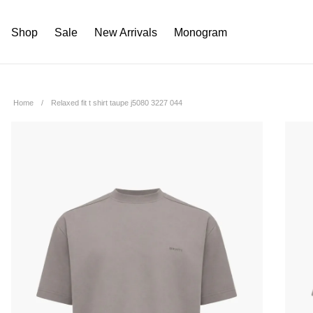
Shop
Sale
New Arrivals
Monogram
Home
Relaxed fit t shirt taupe j5080 3227 044