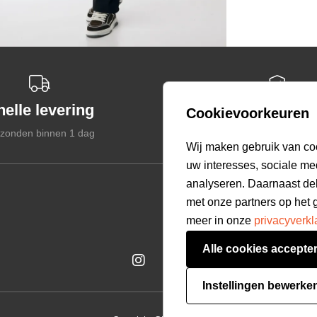
nelle levering
Veilige betal
Cookievoorkeuren
zonden binnen 1 dag
Gegarandeerd veil
select language
Wij maken gebruik van co
uw interesses, sociale me
analyseren. Daarnaast de
Customer care
met onze partners op het 
Bestellen & Betalen
meer in onze
privacyverkl
Verzending & Bezorging
Alle cookies accepte
Retourneren
Veelgestelde vragen
Instellingen bewerke
Mijn Account