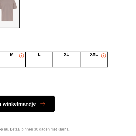
M
L
XL
XXL
n winkelmandje
p nu. Betaal binnen 30 dagen met Klarna.