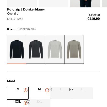
Polo zip | Donkerblauw
Cool dry
€199,90
€119,90
K4117-1258
Kleur
Donkerblauw
Maat
S
M
L
XL
XXL
3XL