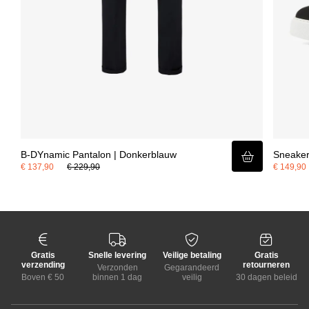
B-DYnamic Pantalon | Donkerblauw
Sneaker
€ 137,90
€ 229,90
€ 149,90
Gratis
Snelle levering
Veilige betaling
Gratis
verzending
retourneren
Verzonden
Gegarandeerd
Boven € 50
binnen 1 dag
veilig
30 dagen beleid