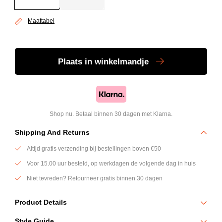
Maattabel
Plaats
in winkelmandje
Shop nu. Betaal binnen 30 dagen met Klarna.
Shipping And Returns
Altijd gratis verzending bij bestellingen boven €50
Voor 15.00 uur besteld, op werkdagen de volgende dag in huis
Niet tevreden? Retourneer gratis binnen 30 dagen
Product Details
Deze long sleeve polo van Genti heeft een moderne, strakke uitstraling
Style Guide