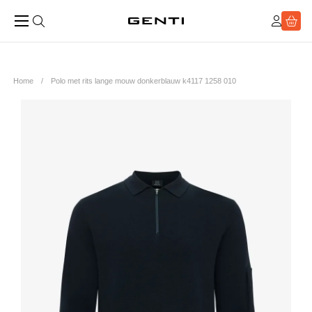
Home
Polo met rits lange mouw donkerblauw k4117 1258 010