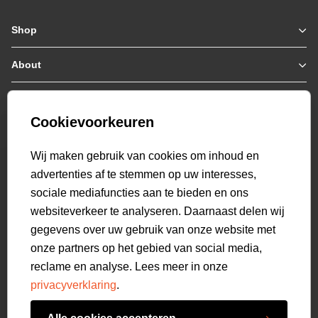
Shop
Zomerjassen
Jassen / Coats
About
Who we are
Colberts
Collab
Customer care
Truien
Bestellen & Betalen
Genti X PSV
Hoodies
Cookievoorkeuren
Verzending & Bezorging
9.2
Genti squad
Sweaters
select language
Retourneren
521
beoordelingen
Wij maken gebruik van cookies om inhoud en
Polo's
Veelgestelde vragen
advertenties af te stemmen op uw interesses,
T-shirts
Mijn Account
sociale mediafuncties aan te bieden en ons
Overshirts
websiteverkeer te analyseren. Daarnaast delen wij
Overhemden
gegevens over uw gebruik van onze website met
Sweatpants
onze partners op het gebied van social media,
Broeken
reclame en analyse. Lees meer in onze
Short sweatpants
privacyverklaring
.
Shorts
Schoenen