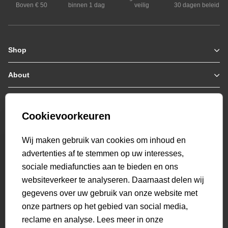
Boven € 50
binnen 1 dag
veilig
30 dagen beleid
Shop
Zomerjassen
Jassen / Coats
About
Who we are
Colberts
Collab
Customer care
Truien
Bestellen & Betalen
Genti X PSV
Hoodies
Cookievoorkeuren
Verzending & Bezorging
9.1
Genti squad
Sweaters
select language
Retourneren
520
beoordelingen
Wij maken gebruik van cookies om inhoud en
Polo's
Veelgestelde vragen
advertenties af te stemmen op uw interesses,
T-shirts
Mijn Account
sociale mediafuncties aan te bieden en ons
Overshirts
websiteverkeer te analyseren. Daarnaast delen wij
Overhemden
gegevens over uw gebruik van onze website met
Sweatpants
onze partners op het gebied van social media,
Broeken
reclame en analyse. Lees meer in onze
Short sweatpants