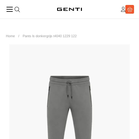
Home
Pants ls donkergrijs t4040 1229 122