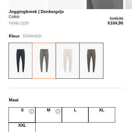
Joggingbroek | Donkergrijs
Cotton
€149,90
€104,90
T4040-1229
Kleur
Donkergrijs
Maat
S
M
L
XL
XXL