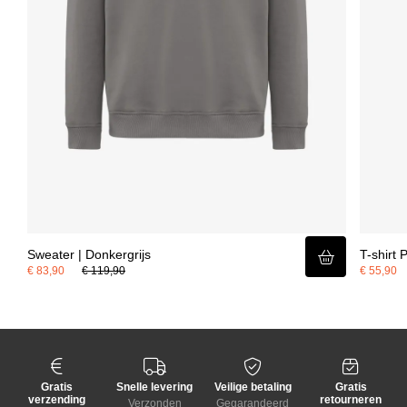
Sweater | Donkergrijs
T-shirt 
€ 83,90
€ 119,90
€ 55,90
Gratis
Snelle levering
Veilige betaling
Gratis
verzending
retourneren
Verzonden
Gegarandeerd