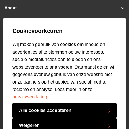
Jassen / Coats
About
Who we are
Colberts
Collab
Customer care
Truien
Bestellen & Betalen
Genti X PSV
Hoodies
Cookievoorkeuren
Verzending & Bezorging
9.2
Genti squad
Sweaters
select language
Retourneren
520
beoordelingen
Wij maken gebruik van cookies om inhoud en
Polo's
Veelgestelde vragen
advertenties af te stemmen op uw interesses,
T-shirts
Mijn Account
sociale mediafuncties aan te bieden en ons
Overshirts
websiteverkeer te analyseren. Daarnaast delen wij
Overhemden
gegevens over uw gebruik van onze website met
Sweatpants
onze partners op het gebied van social media,
Broeken
reclame en analyse. Lees meer in onze
Short sweatpants
privacyverklaring
.
Shorts
Schoenen
Alle cookies accepteren
Swimwear
Copyright GENTI 2026
Accessoires
Weigeren
Algemene voorwaarden