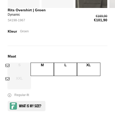
Rits Overshirt | Groen
Dynamic
€169,90
€101,90
S4198-1967
Kleur
Groen
Maat
S
M
L
XL
XXL
Regular-fit