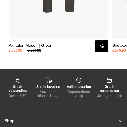
Pantalon Mason | Groen
Sneaker
€ 118,90
€ 169,90
€ 149,90
Gratis
Snelle levering
Veilige betaling
Gratis
verzending
retourneren
Verzonden
Gegarandeerd
Boven € 50
binnen 1 dag
veilig
30 dagen beleid
Shop
Zomerjassen