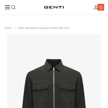
Home
Oaks shirt jacket zip groen s4198 1967 070