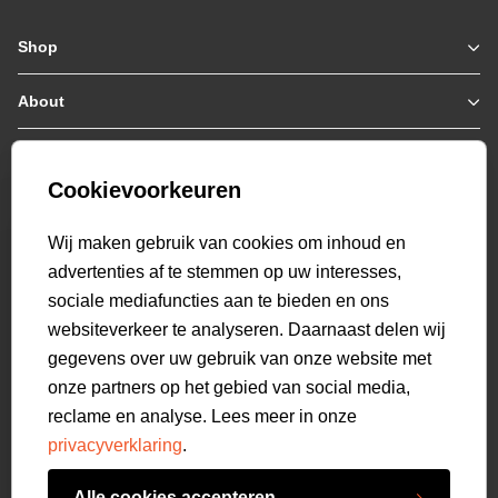
Shop
Zomerjassen
Jassen / Coats
About
Who we are
Colberts
Collab
Customer care
Truien
Bestellen & Betalen
Genti X PSV
Hoodies
Cookievoorkeuren
Verzending & Bezorging
9.2
Genti squad
Sweaters
select language
Retourneren
520
beoordelingen
Wij maken gebruik van cookies om inhoud en
Polo's
Veelgestelde vragen
advertenties af te stemmen op uw interesses,
T-shirts
Mijn Account
sociale mediafuncties aan te bieden en ons
Overshirts
websiteverkeer te analyseren. Daarnaast delen wij
Overhemden
gegevens over uw gebruik van onze website met
Sweatpants
onze partners op het gebied van social media,
Broeken
reclame en analyse. Lees meer in onze
Short sweatpants
privacyverklaring
.
Shorts
Schoenen
Alle cookies accepteren