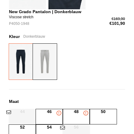
New Grado Pantalon | Donkerblauw
Viscose stretch
€169,90
€101,90
P4050-1948
Kleur
Donkerblauw
Maat
44
46
48
50
52
54
56