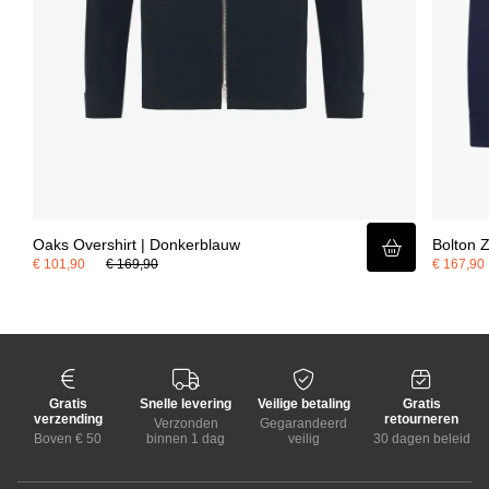
Oaks Overshirt | Donkerblauw
Bolton 
€ 101,90
€ 169,90
€ 167,90
Gratis
Snelle levering
Veilige betaling
Gratis
verzending
retourneren
Verzonden
Gegarandeerd
Boven € 50
binnen 1 dag
veilig
30 dagen beleid