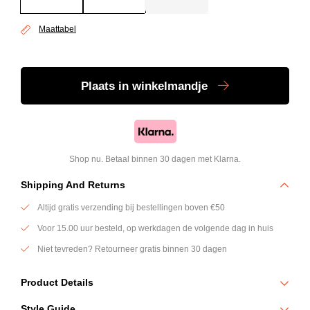
Maattabel
Plaats
in winkelmandje
Shop nu. Betaal binnen 30 dagen met Klarna.
Shipping And Returns
Altijd gratis verzending bij bestellingen boven €50
Voor 15.00 uur besteld, op werkdagen de volgende dag in huis
Niet tevreden? Retourneer gratis binnen 30 dagen
Product Details
De New Grado pantalon van Genti is een moderne essential met een
Style Guide