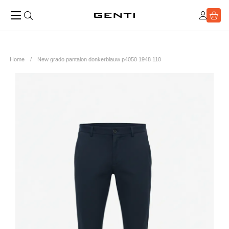
Home
New grado pantalon donkerblauw p4050 1948 110