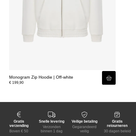
Monogram Zip Hoodie | Off-white
€ 199,90
Gratis
Snelle levering
Veilige betaling
Gratis
verzending
retourneren
Verzonden
Gegarandeerd
Boven € 50
binnen 1 dag
veilig
30 dagen beleid