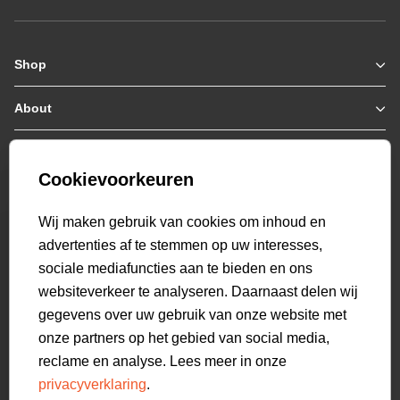
Shop
Zomerjassen
Jassen / Coats
About
Who we are
Colberts
Collab
Customer care
Truien
Bestellen & Betalen
Genti X PSV
Hoodies
Cookievoorkeuren
Verzending & Bezorging
9.2
Genti squad
Sweaters
select language
Retourneren
521
beoordelingen
Wij maken gebruik van cookies om inhoud en
Polo's
Veelgestelde vragen
advertenties af te stemmen op uw interesses,
T-shirts
Mijn Account
sociale mediafuncties aan te bieden en ons
Overshirts
websiteverkeer te analyseren. Daarnaast delen wij
Overhemden
gegevens over uw gebruik van onze website met
Sweatpants
onze partners op het gebied van social media,
Broeken
reclame en analyse. Lees meer in onze
Short sweatpants
privacyverklaring
.
Shorts