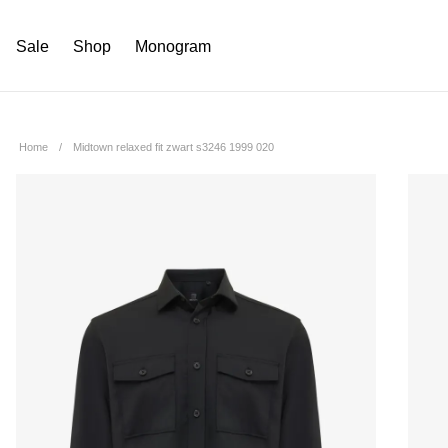
Sale
Shop
Monogram
Home
Midtown relaxed fit zwart s3246 1999 020