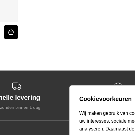
nelle levering
Veilige betal
Cookievoorkeuren
zonden binnen 1 dag
Gegarandeerd veil
select language
Wij maken gebruik van co
uw interesses, sociale me
analyseren. Daarnaast de