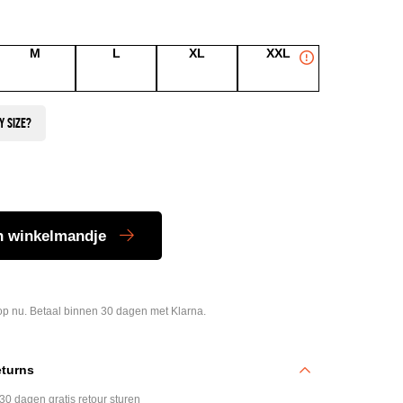
M
L
XL
XXL
n winkelmandje
p nu. Betaal binnen 30 dagen met Klarna.
eturns
 30 dagen gratis retour sturen