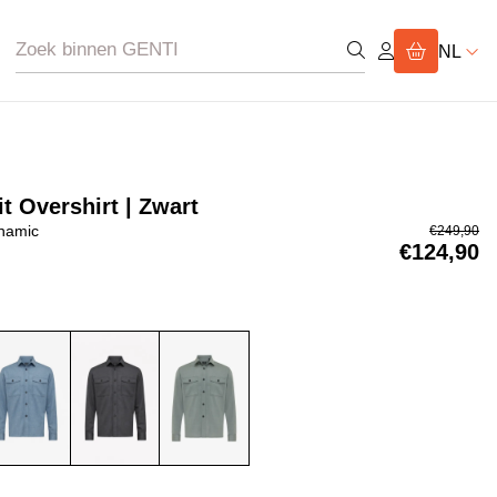
NL
t Overshirt | Zwart
namic
€249,90
€124,90