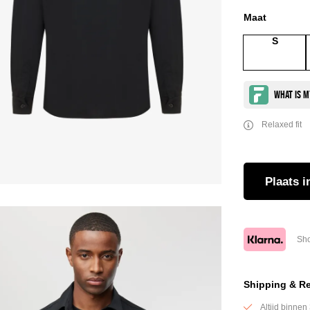
Maat
S
Relaxed fit
Plaats
i
Sho
Shipping & R
Altijd binnen