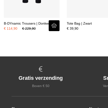
B-DYnamic Trousers | Donkerblauw
Tote Bag | Zwart
€ 114,90
€ 229,90
€ 39,90
Gratis verzending
S
Boven € 50
Ver