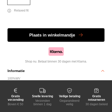
Relaxed fit
Plaats
in winkelmandje
Shop nu. Betaal binnen 30 dagen met Klarna.
Informatie
100%WV
Gratis
Snelle levering
Veilige betaling
Gratis
verzending
retourneren
Verzonden
Gegarandeerd
Boven € 50
binnen 1 dag
veilig
30 dagen beleid