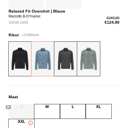
Relaxed Fit Overshirt | Blauw
Marzotto B-DYnamic
€249,90
€124,90
S3246-1999
Kleur
Lichtblauw
Maat
S
M
L
XL
XXL