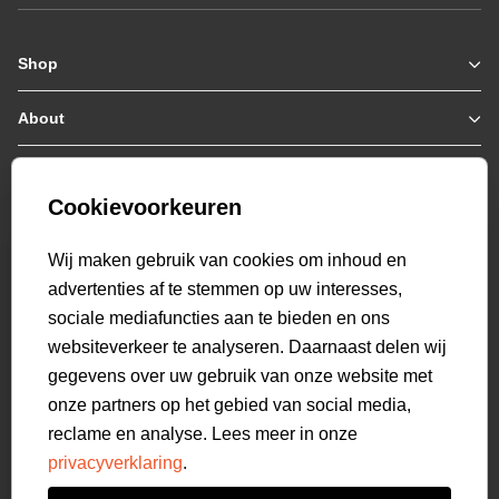
Shop
Zomerjassen
Jassen / Coats
About
Who we are
Colberts
Collab
Customer care
Truien
Bestellen & Betalen
Genti X PSV
Hoodies
Cookievoorkeuren
Verzending & Bezorging
9.2
Genti squad
Sweaters
select language
Retourneren
520
beoordelingen
Wij maken gebruik van cookies om inhoud en
Polo's
Veelgestelde vragen
advertenties af te stemmen op uw interesses,
T-shirts
Mijn Account
sociale mediafuncties aan te bieden en ons
Overshirts
websiteverkeer te analyseren. Daarnaast delen wij
Overhemden
gegevens over uw gebruik van onze website met
Sweatpants
onze partners op het gebied van social media,
Broeken
reclame en analyse. Lees meer in onze
Short sweatpants
privacyverklaring
.
Shorts
Schoenen