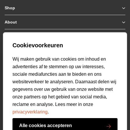
Shop
Zomerjassen
Jassen / Coats
About
Who we are
Colberts
Collab
Customer care
Truien
Bestellen & Betalen
Genti X PSV
Hoodies
Cookievoorkeuren
Verzending & Bezorging
9.2
Genti squad
Sweaters
select language
Retourneren
520
beoordelingen
Wij maken gebruik van cookies om inhoud en
Polo's
Veelgestelde vragen
advertenties af te stemmen op uw interesses,
T-shirts
Mijn Account
sociale mediafuncties aan te bieden en ons
Overshirts
websiteverkeer te analyseren. Daarnaast delen wij
Overhemden
gegevens over uw gebruik van onze website met
Sweatpants
onze partners op het gebied van social media,
Broeken
reclame en analyse. Lees meer in onze
Short sweatpants
privacyverklaring
.
Shorts
Schoenen
Alle cookies accepteren
Swimwear