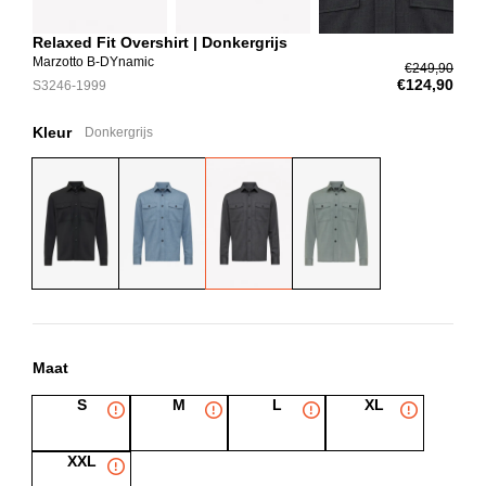
Relaxed Fit Overshirt | Donkergrijs
Marzotto B-DYnamic
€249,90
€124,90
S3246-1999
Kleur
Donkergrijs
Maat
S
M
L
XL
XXL