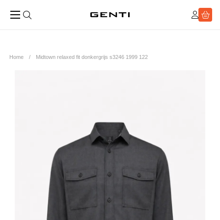
Home
Midtown relaxed fit donkergrijs s3246 1999 122