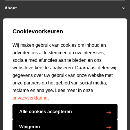
Jassen / Coats
About
Who we are
Colberts
Collab
Customer care
Truien
Bestellen & Betalen
Genti X PSV
Hoodies
Cookievoorkeuren
Verzending & Bezorging
9.2
Genti squad
Sweaters
select language
Retourneren
520
beoordelingen
Wij maken gebruik van cookies om inhoud en
Polo's
Veelgestelde vragen
advertenties af te stemmen op uw interesses,
T-shirts
Mijn Account
sociale mediafuncties aan te bieden en ons
Overshirts
websiteverkeer te analyseren. Daarnaast delen wij
Overhemden
gegevens over uw gebruik van onze website met
Sweatpants
onze partners op het gebied van social media,
Broeken
reclame en analyse. Lees meer in onze
Short sweatpants
privacyverklaring
.
Shorts
Schoenen
Alle cookies accepteren
Swimwear
Copyright GENTI 2026
Accessoires
Weigeren
Algemene voorwaarden