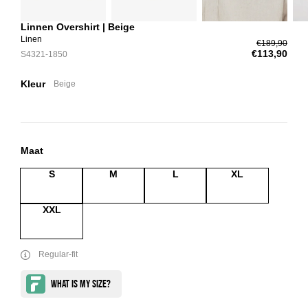
Linnen Overshirt | Beige
Linen
€189,90
€113,90
S4321-1850
Kleur
Beige
Maat
S
M
L
XL
XXL
Regular-fit