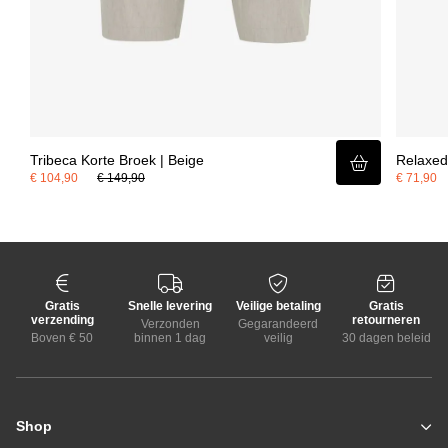
Tribeca Korte Broek | Beige
Relaxed 
€ 104,90
€ 149,90
€ 71,90
Gratis
Snelle levering
Veilige betaling
Gratis
verzending
retourneren
Verzonden
Gegarandeerd
Boven € 50
binnen 1 dag
veilig
30 dagen beleid
Shop
Zomerjassen