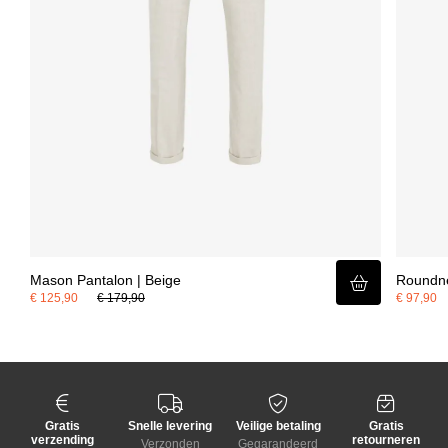
Mason Pantalon | Beige
Roundne
€ 125,90
€ 179,90
€ 97,90
Gratis
Snelle levering
Veilige betaling
Gratis
verzending
retourneren
Verzonden
Gegarandeerd