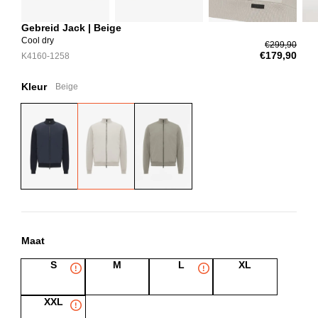
Gebreid Jack | Beige
Cool dry
€299,90
€179,90
K4160-1258
Kleur
Beige
Maat
S
M
L
XL
XXL