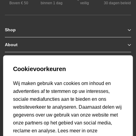
Boven € 50
binnen 1 dag
veilig
30 dagen beleid
Shop
Zomerjassen
Jassen / Coats
About
Who we are
Colberts
Collab
Customer care
Truien
Bestellen & Betalen
Genti X PSV
Hoodies
Cookievoorkeuren
Verzending & Bezorging
9.2
Genti squad
Sweaters
select language
Retourneren
520
beoordelingen
Wij maken gebruik van cookies om inhoud en
Polo's
Veelgestelde vragen
advertenties af te stemmen op uw interesses,
T-shirts
Mijn Account
sociale mediafuncties aan te bieden en ons
Overshirts
websiteverkeer te analyseren. Daarnaast delen wij
Overhemden
gegevens over uw gebruik van onze website met
Sweatpants
onze partners op het gebied van social media,
Broeken
reclame en analyse. Lees meer in onze
Short sweatpants