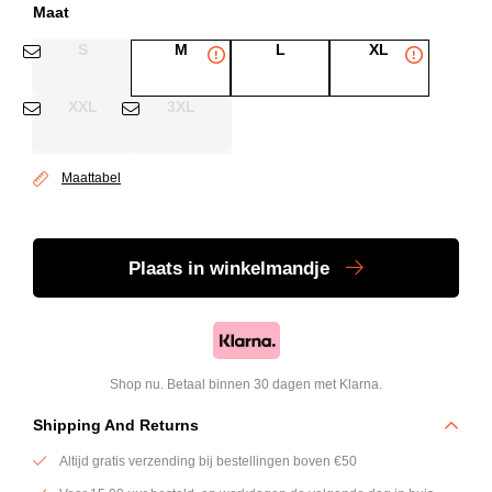
Maat
S
M
L
XL
XXL
3XL
Maattabel
Plaats
in winkelmandje
Shop nu. Betaal binnen 30 dagen met Klarna.
Shipping And Returns
Altijd gratis verzending bij bestellingen boven €50