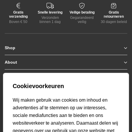
Gratis
Snelle levering
Veilige betaling
Gratis
verzending
retourneren
Verzonden
Gegarandeerd
Boven € 50
binnen 1 dag
veilig
30 dagen beleid
Shop
Zomerjassen
Jassen / Coats
About
Who we are
Colberts
Collab
Customer care
Truien
Bestellen & Betalen
Genti X PSV
Hoodies
Cookievoorkeuren
Verzending & Bezorging
9.2
Genti squad
Sweaters
select language
Retourneren
520
beoordelingen
Wij maken gebruik van cookies om inhoud en
Polo's
Veelgestelde vragen
advertenties af te stemmen op uw interesses,
T-shirts
Mijn Account
sociale mediafuncties aan te bieden en ons
Overshirts
websiteverkeer te analyseren. Daarnaast delen wij
Overhemden
gegevens over uw gebruik van onze website met
Sweatpants