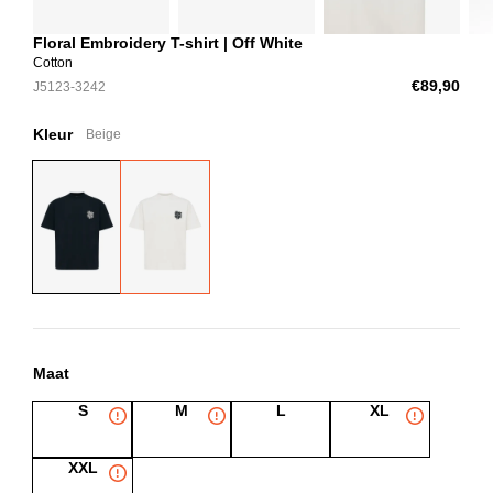
Floral Embroidery T-shirt | Off White
Cotton
€89,90
J5123-3242
Kleur
Beige
Maat
S
M
L
XL
XXL