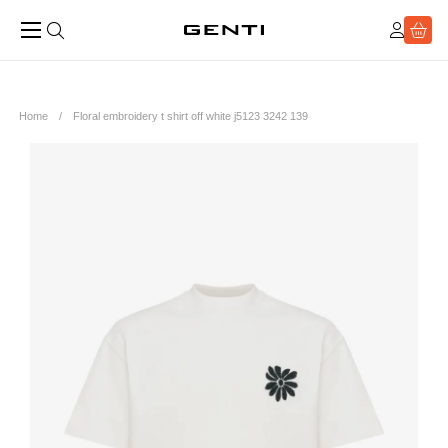
Home
Floral embroidery t shirt off white j5123 3242 139